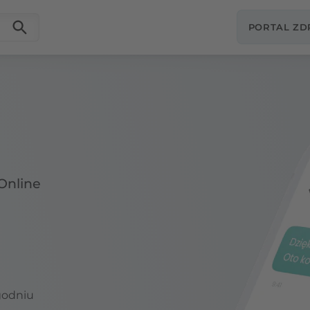
PORTAL Z
Online
godniu