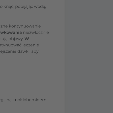
ołknąć, popijając wodą,
ieczne kontynuowanie
awkowania
niezwłocznie
ępują objawy.
W
ontynuować leczenie
ejszanie dawki, aby
egiliną, moklobemidem i