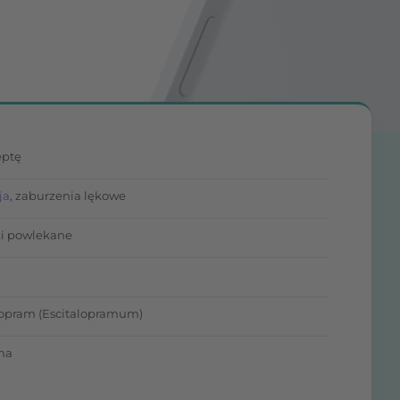
eptę
ja
, zaburzenia lękowe
ki powlekane
lopram (Escitalopramum)
ma