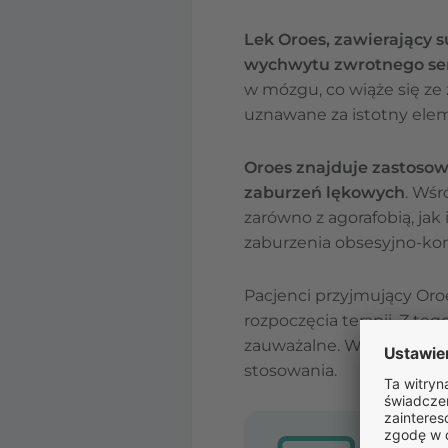
Lek Oroes, zawierający s
wychwytu zwrotnego ser
w mózgu, co wiąże się ze
uznawane za istotny elem
Oroes znajduje zastosow
zaburzeń lękowych
. Wśr
zarówno z agorafobią, jak
zaburzenia obsesyjno-ko
Pacjenci przyjmujący Or
rozpoczęcia terapii. Z te
zauważalne. Warto podkre
stosowania.