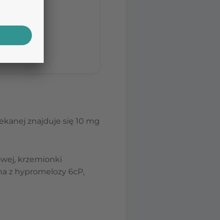
stom.
nia porady
ekanej znajduje się 10 mg
owej, krzemionki
na z hypromelozy 6cP,