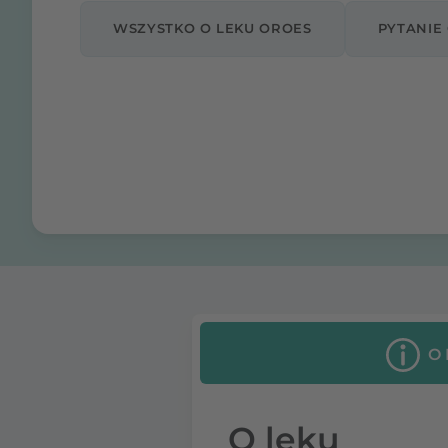
WSZYSTKO O LEKU OROES
PYTANIE 
O
O leku