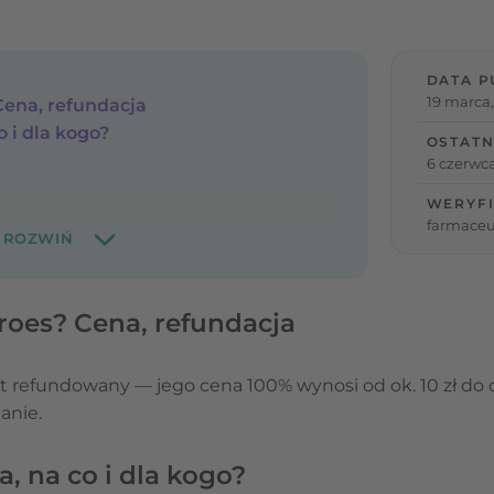
DATA P
19 marca
 Cena, refundacja
o i dla kogo?
OSTATN
6 czerwca
WERYFI
farmaceu
Oroes? Cena, refundacja
t refundowany — jego cena 100% wynosi od ok. 10 zł do o
anie.
a, na co i dla kogo?