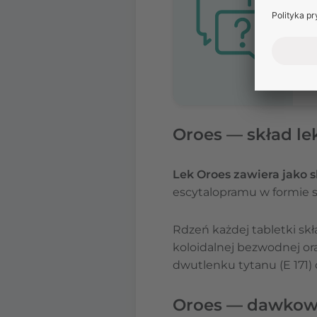
Oroes — skład le
Lek Oroes zawiera jako 
escytalopramu w formie 
Rdzeń każdej tabletki skł
koloidalnej bezwodnej or
dwutlenku tytanu (E 171)
Oroes — dawkow