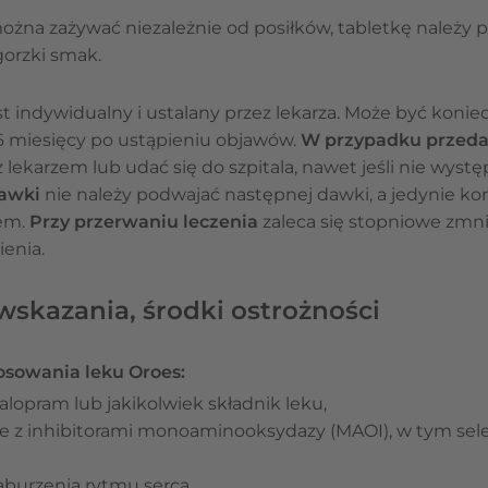
można zażywać niezależnie od posiłków, tabletkę należy p
gorzki smak.
st indywidualny i ustalany przez lekarza. Może być kon
 6 miesięcy po ustąpieniu objawów.
W przypadku przed
 lekarzem lub udać się do szpitala, nawet jeśli nie wyst
awki
nie należy podwajać następnej dawki, a jedynie k
em.
Przy przerwaniu leczenia
zaleca się stopniowe zmni
enia.
skazania, środki ostrożności
osowania leku Oroes:
lopram lub jakikolwiek składnik leku,
e z inhibitorami monoaminooksydazy (MAOI), w tym sel
burzenia rytmu serca,