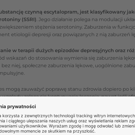
ubstancję czynną escytalopram, jest klasyfikowany jak
otoniny (SSRI)
. Jego działanie polega na modulacji uk
 zwiększeniem stężenia serotoniny. Zaburzenia w funkc
ent etiologii depresji oraz powiązanych z nią zaburzeń 
anie w terapii dużych epizodów depresyjnych oraz ró
ód wskazań do stosowania wymienia się zaburzenia lęko
 i bez niej, społeczne zaburzenia lękowe, uogólnione zab
mpulsyjne.
oes mogą zauważyć poprawę stanu zdrowia dopiero po ki
go względu zaleca się kontynuację leczenia, nawet jeśli e
ślić, że pełne działanie leku ujawnia się po pewnym okr
ZAPYTAJ O LEK