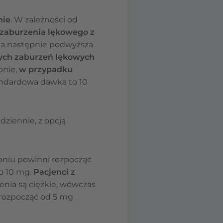
nie
. W zależności od
zaburzenia lękowego z
 a następnie podwyższa
ych zaburzeń lękowych
bnie,
w przypadku
andardowa dawka to 10
dziennie, z opcją
niu powinni rozpocząć
do 10 mg.
Pacjenci z
enia są ciężkie, wówczas
rozpocząć od 5 mg