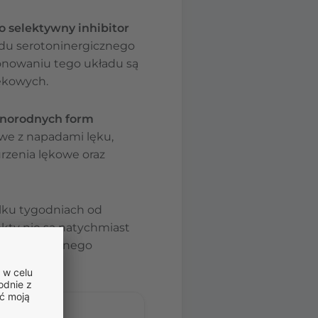
o selektywny inhibitor
ładu serotoninergicznego
jonowaniu tego układu są
lękowych.
żnorodnych form
we z napadami lęku,
urzenia lękowe oraz
lku tygodniach od
fekty nie są natychmiast
esie regularnego