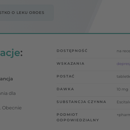
STKO O LEKU OROES
acje
:
DOSTĘPNOŚĆ
na rec
WSKAZANIA
depres
POSTAĆ
tablet
ancja
DAWKA
10 mg
nia dla
SUBSTANCJA CZYNNA
Escita
ę. Obecnie
PODMIOT
+phar
ODPOWIEDZIALNY