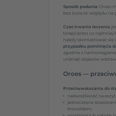
Sposób podania
: Oroes 
bez żucia ze względu na 
Czas trwania leczenia
je
terapii przez co najmniej
należy skontaktować się z
przypadku pominięcia d
zgodnie z harmonogram
uniknąć objawów odstawi
Oroes — przeciww
Przeciwwskazania do st
nadwrażliwość na escyta
jednoczesne stosowani
linezolidem,
wrodzone lub nabyte za