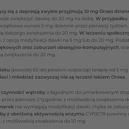
ący się z depresją zwykle przyjmują 10 mg Oroes dzien
z może zwiększyć dawkę do 20 mg na dobę.
W przypadku 
zątkowa wynosi 5 mg dziennie przez pierwszy tydzień,
cią dalszego zwiększenia do 20 mg.
W leczeniu społeczn
ę, z opcją modyfikacji dawki na 5 mg lub do 20 mg. Podo
lękowych oraz zaburzeń obsesyjno-kompulsyjnych
, st
ą zwiększenia do 20 mg.
ieku
(powyżej 65 lat) powinni rozpocząć terapię od 5 mg 
ieci i młodzież zazwyczaj nie są leczeni lekiem Oroes
.
 czynności wątroby
o łagodnym do umiarkowanym stop
 przez pierwsze 2 tygodnie, z możliwością zwiększenia 
 nerek
nie wymagają modyfikacji dawki, chyba że zaburz
by z obniżoną aktywnością enzymu
CYP2C19 powinny 
, z możliwością zwiększenia do 10 mg.