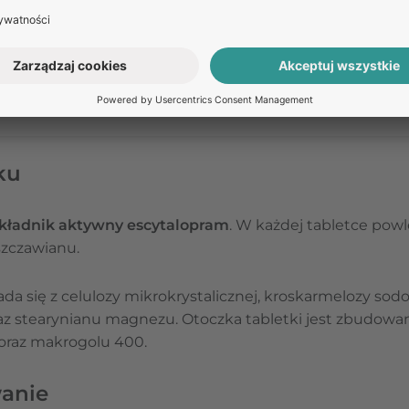
Masz pytania dotyczące leku?
Zadaj je naszym specjali
Odpowiedź na pytanie nie stanowi porady medycznej. W celu uzyska
medycznej umów się na teleporadę w Receptomat.
ZAPYTAJ O LEK
ku
składnik aktywny escytalopram
. W każdej tabletce powl
szczawianu.
ada się z celulozy mikrokrystalicznej, kroskarmelozy sod
az stearynianu magnezu. Otoczka tabletki jest zbudowa
 oraz makrogolu 400.
anie