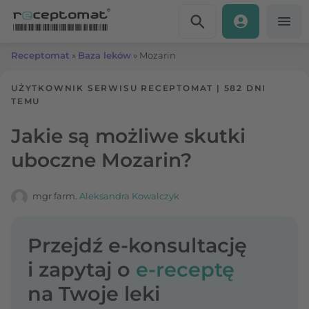
Przejdź do treści
Receptomat
»
Baza leków
»
Mozarin
UŻYTKOWNIK SERWISU RECEPTOMAT
|
582 DNI
TEMU
Jakie są możliwe skutki
uboczne Mozarin?
mgr farm.
Aleksandra Kowalczyk
Przejdź e-konsultację
i zapytaj o
e-receptę
na Twoje leki