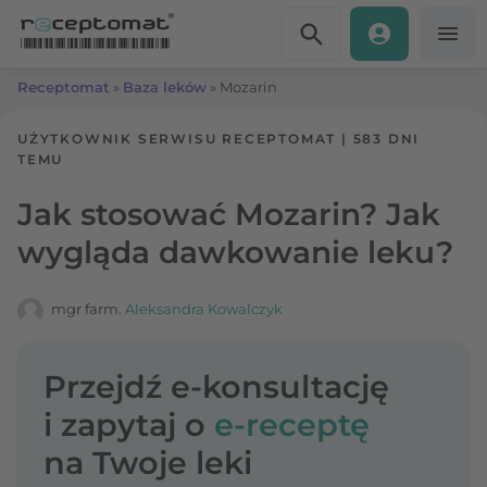
Przejdź do treści
Receptomat
»
Baza leków
»
Mozarin
UŻYTKOWNIK SERWISU RECEPTOMAT
|
583 DNI
TEMU
Jak stosować Mozarin? Jak
wygląda dawkowanie leku?
mgr farm.
Aleksandra Kowalczyk
Przejdź e-konsultację
i zapytaj o
e-receptę
na Twoje leki