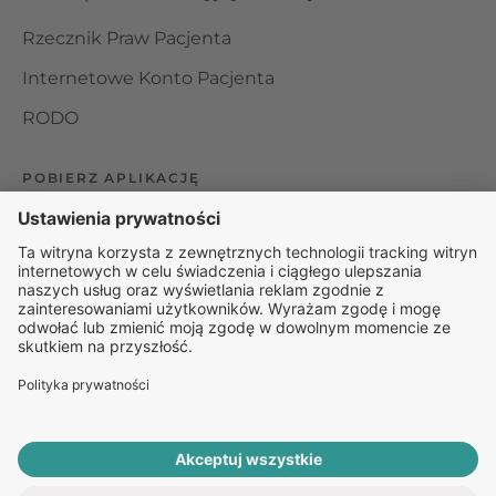
Rzecznik Praw Pacjenta
Internetowe Konto Pacjenta
RODO
POBIERZ APLIKACJĘ
Organizator udzielania świadczeń telemedycznych jest
podmiotem leczniczym w rozumieniu ustawy z dnia 15
kwietnia 2011 roku o działalności leczniczej, wpisanym do
rejestru podmiotów wykonujących działalność leczniczą pod
numerem: 000000229172.
© 2025 Rapiomed Group Sp. z o.o.
Baza Leków
Baza
przypadłości