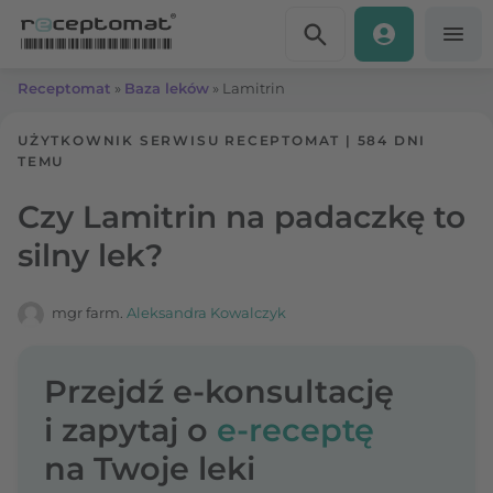
Przejdź do treści
Receptomat
»
Baza leków
»
Lamitrin
UŻYTKOWNIK SERWISU RECEPTOMAT
|
584 DNI
TEMU
Czy Lamitrin na padaczkę to
silny lek?
mgr farm.
Aleksandra Kowalczyk
Przejdź e-konsultację
i zapytaj o
e-receptę
na Twoje leki