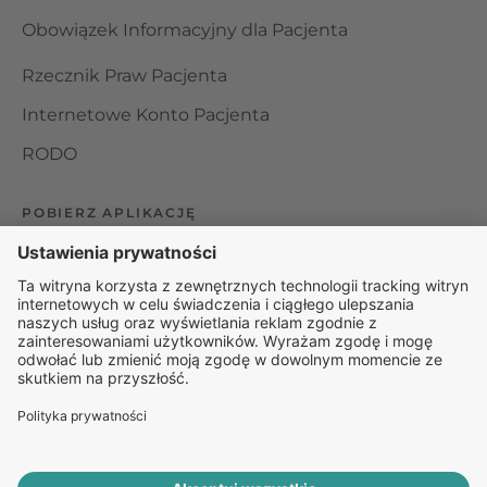
Obowiązek Informacyjny dla Pacjenta
Rzecznik Praw Pacjenta
Internetowe Konto Pacjenta
RODO
POBIERZ APLIKACJĘ
Organizator udzielania świadczeń telemedycznych jest
podmiotem leczniczym w rozumieniu ustawy z dnia 15
kwietnia 2011 roku o działalności leczniczej, wpisanym do
rejestru podmiotów wykonujących działalność leczniczą pod
numerem: 000000229172.
© 2025 Rapiomed Group Sp. z o.o.
Baza Leków
Baza
przypadłości