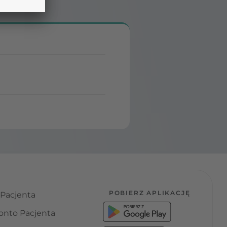
POBIERZ APLIKACJĘ
 Pacjenta
onto Pacjenta