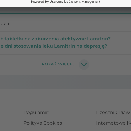
LEKU
ać tabletki na zaburzenia afektywne Lamitrin?
e dni stosowania leku Lamitrin na depresję?
Regulamin
Rzecznik Praw
Polityka Cookies
Internetowe K