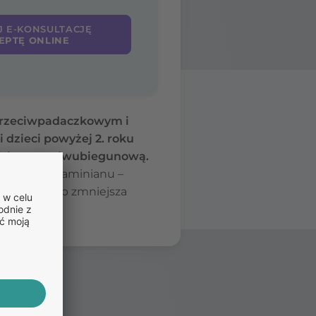
J E-KONSULTACJĘ
EPTĘ ONLINE
u przeciwpadaczkowym i
i dzieci powyżej 2. roku
 afektywną dwubiegunową.
niania glutaminianu –
ten sposób zmniejsza