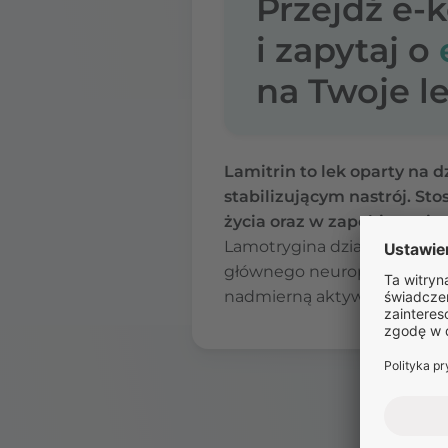
Przejdź e-
i zapytaj o
na Twoje le
Lamitrin to lek oparty na 
stabilizującym nastrój.
Stos
życia oraz w zapobieganiu
Lamotrygina działa poprzez
głównego neuroprzekaźnik
nadmierną aktywność neur