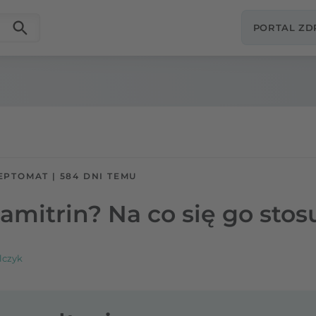
PORTAL Z
EPTOMAT
|
584 DNI TEMU
Lamitrin? Na co się go stos
lczyk