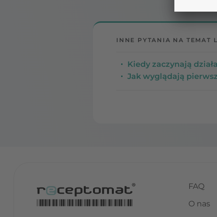
INNE PYTANIA NA TEMAT 
Kiedy zaczynają dział
Jak wyglądają pierwsz
FAQ
O nas