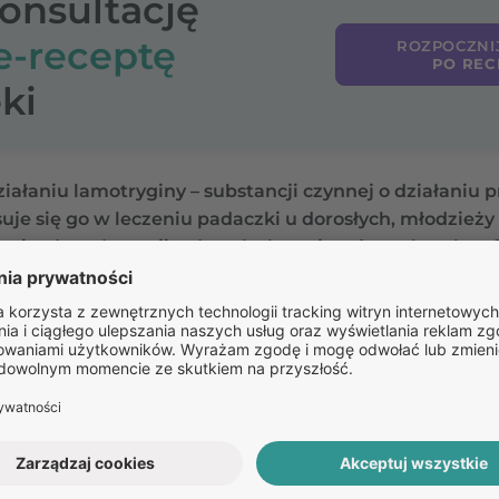
konsultację
e-receptę
ROZPOCZNI
PO REC
ki
działaniu lamotryginy – substancji czynnej o działani
uje się go w leczeniu padaczki u dorosłych, młodzieży 
 epizodom depresji u dorosłych pacjentów z chorobą
 stabilizację błon komórek nerwowych i hamowanie uwal
a pobudzającego w ośrodkowym układzie nerwowym. W 
onów i pomaga przywrócić równowagę w pracy mózgu.
Pozostałe
pytania: