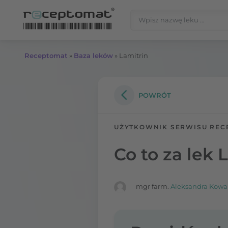
Przejdź do treści
Szukaj:
Receptomat
»
Baza leków
»
Lamitrin
POWRÓT
UŻYTKOWNIK SERWISU REC
Co to za lek 
mgr farm.
Aleksandra Kowa