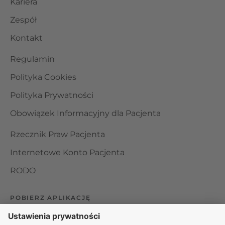
Kariera
Zespół
Kontakt
Regulamin
Polityka Cookies
Polityka Prywatności
Obowiązek Informacyjny dla Pacjenta
Rzecznik Praw Pacjenta
Internetowe Konto Pacjenta
RODO
POBIERZ APLIKACJĘ