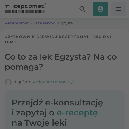
Przejdź do treści
Receptomat
»
Baza leków
»
Egzysta
UŻYTKOWNIK SERWISU RECEPTOMAT
|
586 DNI
TEMU
Co to za lek Egzysta? Na co
pomaga?
mgr farm.
Aleksandra Kowalczyk
Przejdź e-konsultację
i zapytaj o
e-receptę
na Twoje leki