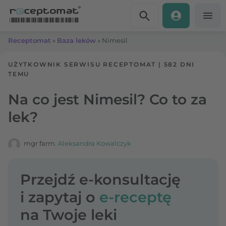
Przejdź do treści
Receptomat
»
Baza leków
»
Nimesil
UŻYTKOWNIK SERWISU RECEPTOMAT
|
582 DNI
TEMU
Na co jest Nimesil? Co to za
lek?
mgr farm.
Aleksandra Kowalczyk
Przejdź e-konsultację
i zapytaj o
e-receptę
na Twoje leki