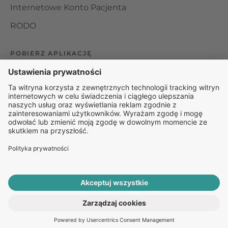
Internetowe Konto Pacjenta
RODO
POBIERZ APLIKACJĘ
Organizator udzielania świadczeń telemedycznych jest
podmiotem leczniczym w rozumieniu ustawy z dnia 15
kwietnia 2011 roku o działalności leczniczej, wpisanym do
rejestru podmiotów wykonujących działalność leczniczą pod
numerem: 000000229172.
© 2025 Rapiomed Group Sp. z o.o.
Baza Leków
Baza
przypadłości
ROZPOCZNIJ E-KONSULTACJĘ
PO RECEPTĘ ONLINE