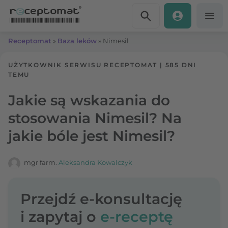
Przejdź do treści
Receptomat
»
Baza leków
»
Nimesil
UŻYTKOWNIK SERWISU RECEPTOMAT
|
585 DNI
TEMU
Jakie są wskazania do
stosowania Nimesil? Na
jakie bóle jest Nimesil?
mgr farm.
Aleksandra Kowalczyk
Przejdź e-konsultację
i zapytaj o
e-receptę