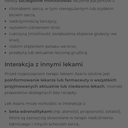
Należy
szczególnie monitorować
leczenie pacjentów z:
chorobami serca, w tym nieregularnym lub szybkim
biciem serca,
nadczynnością tarczycy,
wysokim ciśnieniem krwi,
cukrzycą (możliwość zwiększenia stężenia glukozy we
krwi),
niskim stężeniem potasu we krwi,
przebytą lub aktualnie leczoną gruźlicą.
Interakcja z innymi lekami
Przed rozpoczęciem terapii lekiem Asaris istotne jest
poinformowanie lekarza lub farmaceuty o wszystkich
przyjmowanych aktualnie lub niedawno lekach
, również
preparatów dostępnych bez recepty.
Lek Asaris może wchodzić w interakcje z:
beta-adrenolitykami
(np. atenolol, propranolol, sotalol),
które są zazwyczaj stosowane w terapii nadciśnienia
tętniczego i innych schorzeń serca,