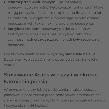
lekami przeciwwirusowymi
(np. rytonawir) i
przeciwgrzybiczymi (np. ketokonazol, itrakonazol), które
mogą podwyższać poziom propionianu flutykazonu lub
salmeterolu w organizmie, zwiększając ryzyko działań
niepożądanych, takich jak nieregularne bicie serca,
kortykosteroidami
podawanymi doustnie lub w
zastrzykach, które mogą nasilać ryzyko zaburzeń
czynności nadnerczy, szczególnie jeśli były stosowane
niedawno.
Dodatkowo niektóre leki, w tym
wybrane leki na HIV
(rytonawir, kobicystat), mogą potęgować działanie leku
Asaris.
Stosowanie Asaris w ciąży i w okresie
karmienia piersią
W przypadku ciąży lub jej podejrzenia, a także podczas
planowania potomstwa przed zastosowaniem leku zaleca
się konsultację z lekarzem, który oceni potencjalne korzyści
i ryzyko dla matki i dziecka.