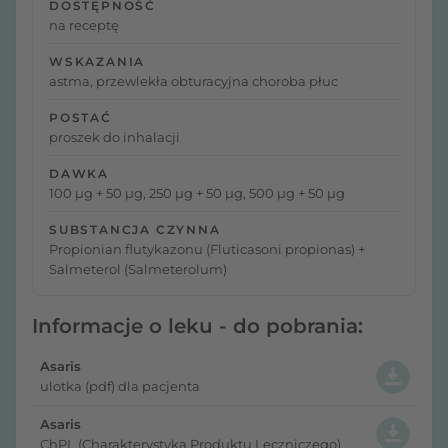
DOSTĘPNOŚĆ
na receptę
WSKAZANIA
astma, przewlekła obturacyjna choroba płuc
POSTAĆ
proszek do inhalacji
DAWKA
100 μg + 50 μg, 250 μg + 50 μg, 500 μg + 50 μg
SUBSTANCJA CZYNNA
Propionian flutykazonu (Fluticasoni propionas) +
Salmeterol (Salmeterolum)
Informacje o leku - do pobrania:
Asaris
ulotka (pdf) dla pacjenta
Asaris
ChPL (Charakterystyka Produktu Leczniczego)