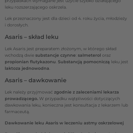
przypadkach wymagane jest użycie szybko działającego
leku rozszerzającego oskrzela.
Lek przeznaczony jest dla dzieci od 4. roku życia, młodzieży
i dorosłych.
Asaris – skład leku
Lek Asaris jest preparatem złożonym, w którego skład
wchodzą dwie
substancje czynne
:
salmeterol
oraz
propionian flutykazonu
.
Substancją pomocniczą
leku jest
laktoza jednowodna
.
Asaris – dawkowanie
Lek należy przyjmować
zgodnie z zaleceniami lekarza
prowadzącego.
W przypadku wątpliwości dotyczących
dawkowania leku, konieczna jest konsultacja z lekarzem lub
farmaceutą.
Dawkowanie leku Asaris w leczeniu astmy oskrzelowej