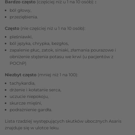
Bardzo często
(częściej niż u 1 na 10 osób):
:
ból głowy,
przeziębienia.
Często
(nie częściej niż u 1 na 10 osób):
pleśniawki,
ból języka, chrypka, bezgłos,
zapalenie płuc, zatok, siniaki, złamania pourazowe i
obniżenie stężenia potasu we krwi (u pacjentów z
POChP)
Niezbyt często
(mniej niż 1 na 100):
tachykardia,
drżenie i kołatanie serca,
uczucie niepokoju,
skurcze mięśni,
podrażnienie gardła.
Lista rzadziej występujących skutków ubocznych Asaris
znajduje się w ulotce leku.