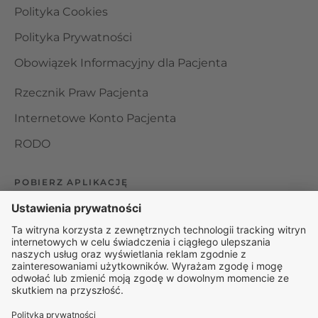
Polityka Cookies
Polityka Prywatności
Obowiązek Informacyjny dla Pacjenta
Rzecznik Praw Pacjenta
Internetowe Konto Pacjenta
RODO
POBIERZ APLIKACJĘ
Organizator udzielania świadczeń telemedycznych jest
podmiotem leczniczym w rozumieniu ustawy z dnia 15
kwietnia 2011 roku o działalności leczniczej, wpisanym do
rejestru podmiotów wykonujących działalność leczniczą pod
numerem: 000000229172.