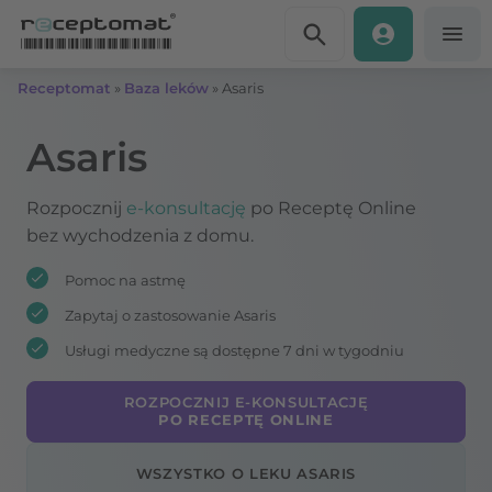
Przejdź do treści
Receptomat
»
Baza leków
»
Asaris
Asaris
Rozpocznij
e-konsultację
po Receptę Online
bez wychodzenia z domu.
Pomoc na astmę
Zapytaj o zastosowanie Asaris
Usługi medyczne są dostępne 7 dni w tygodniu
ROZPOCZNIJ E-KONSULTACJĘ
PO RECEPTĘ ONLINE
WSZYSTKO O LEKU ASARIS