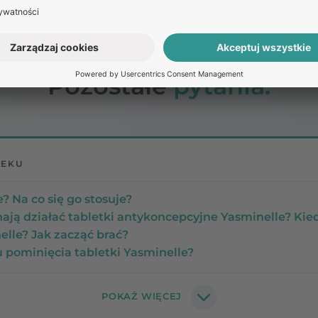
Pozostałe
pytania:
LEKU
e? Na co się go stosuje?
nają działać tabletki antykoncepcyjne Yasminelle? Kie
lle? Jak zacząć brać?
 pominięcia tabletki Yasminelle?