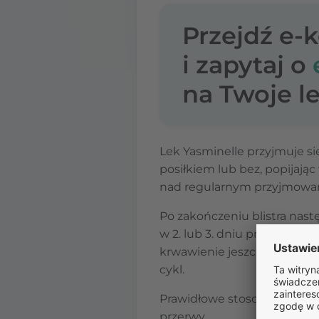
Przejdź e-
i zapytaj o
na Twoje le
Lek Yasminelle przyjmuje się
posiłkiem lub bez, popijając
nad regularnym przyjmowan
Po zakończeniu blistra nast
w 2. lub 3. dniu przerwy, po
krwawienie jeszcze trwa czy
cykl.
Prawidłowe stosowanie Yas
przerwy.