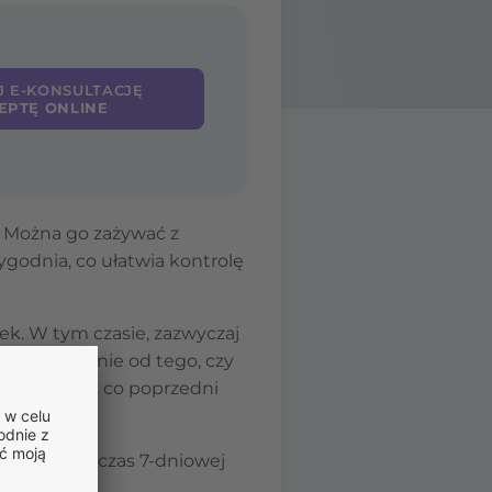
J E-KONSULTACJĘ
EPTĘ ONLINE
i. Można go zażywać z
ygodnia, co ułatwia kontrolę
tek. W tym czasie, zazwyczaj
wy, niezależnie od tego, czy
iu tygodnia, co poprzedni
ównież podczas 7-dniowej