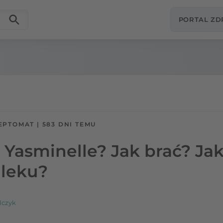
PORTAL Z
EPTOMAT
|
583 DNI TEMU
 Yasminelle? Jak brać? Ja
leku?
lczyk