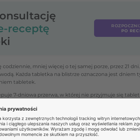
konsultację
e-receptę
ROZPOCZNI
PO REC
ki
 codziennie, mniej więcej o tej samej porze, przez 21 dn
 wodą. Każda tabletka na blistrze oznaczona jest dniem t
iem tabletek.
ępuje 7-dniowa przerwa, w której nie przyjmuje się table
jawia się tzw. krwawienie z odstawienia. Po 7 dniach przer
 już nie, należy rozpocząć nowy blister w tym samym dn
minelle zapewnia skuteczną ochronę antykoncepcyjną r