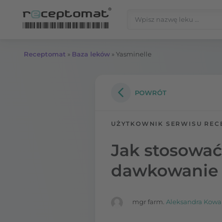
Przejdź do treści
Szukaj:
Receptomat
»
Baza leków
»
Yasminelle
POWRÓT
UŻYTKOWNIK SERWISU REC
Jak stosować
dawkowanie 
mgr farm.
Aleksandra Kowa