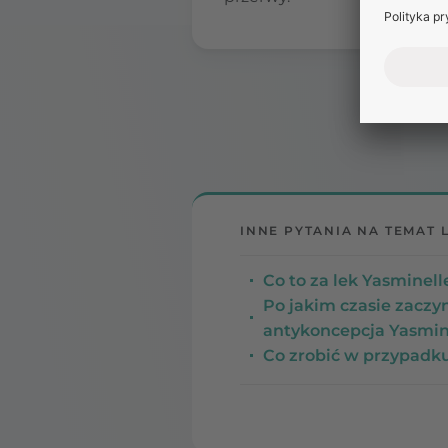
INNE PYTANIA NA TEMAT 
Co to za lek Yasminell
Po jakim czasie zaczy
antykoncepcja Yasmine
Co zrobić w przypadku