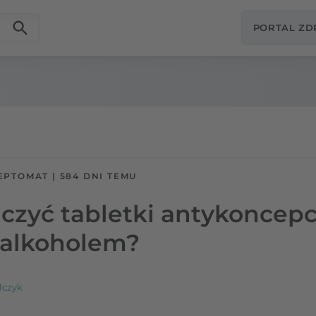
PORTAL Z
EPTOMAT
|
584 DNI TEMU
czyć tabletki antykoncep
 alkoholem?
lczyk