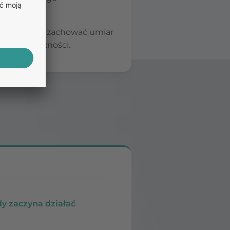
nej ciąży.
e, ale warto zachować umiar
ich skuteczności.
dy zaczyna działać