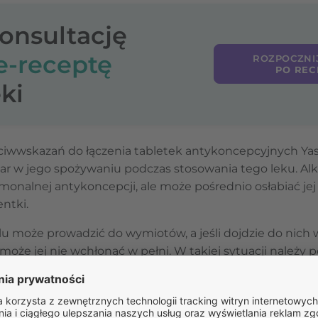
konsultację
e-receptę
ROZPOCZNI
PO REC
ki
iwwskazań do łączenia tabletek antykoncepcyjnych Yas
r w jego spożywaniu podczas stosowania tego leku. Alk
onalnej antykoncepcji, ale może pośrednio osłabiać jej
ntki.
u może prowadzić do wymiotów, a jeśli dojdzie do nich 
 może jej nie wchłonąć w pełni. W takiej sytuacji należy
inięcia tabletki – przyjąć nową, jeśli to możliwe, i ewe
rzez kolejne dni.
ać na osłabienie samokontroli, co może prowadzić do 