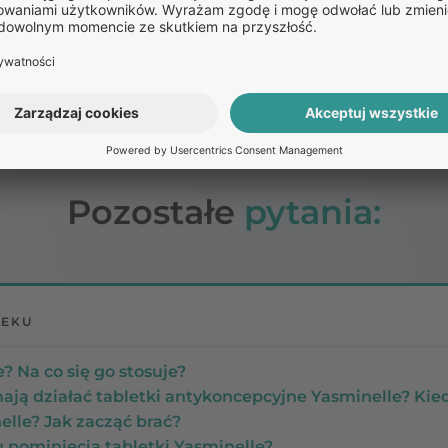
apomnienia o ich zażyciu, co zwiększa ryzyko nieplanowa
olu nie stanowi problemu podczas stosowania Yasminell
yjmowaniu tabletek, aby nie narazić się na zmniejszenie 
Pozostałe
pytania:
LEKU
e? Na co się go stosuje?
nają działać tabletki antykoncepcyjne Yasminelle? Kie
lle? Jak zacząć brać?
 pominięcia tabletki Yasminelle?