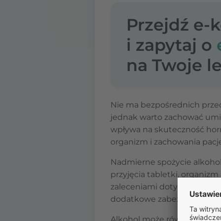
Przejdź e-
i zapytaj o
na Twoje le
Nie ma bezpośrednich przec
jednak warto zachować umia
wpływa na skuteczność horm
organizm i zachowania pacje
Nadmierne spożycie alkohol
przyjęcia tabletki, organizm
zaleceniami dotyczącymi pom
dodatkowe zabezpieczenie p
Alkohol może również wpływ