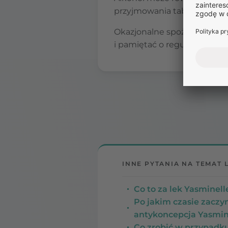
przyjmowania tabletek lub z
Okazjonalne spożycie alkoh
i pamiętać o regularnym prz
INNE PYTANIA NA TEMAT 
Co to za lek Yasminell
Po jakim czasie zaczy
antykoncepcja Yasmine
Co zrobić w przypadku