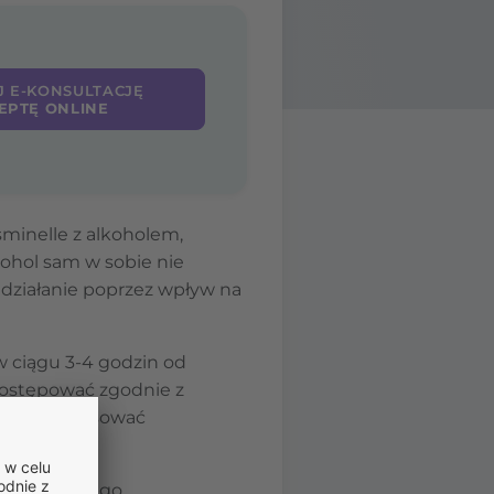
J E-KONSULTACJĘ
EPTĘ ONLINE
minelle z alkoholem,
ohol sam w sobie nie
 działanie poprzez wpływ na
w ciągu 3-4 godzin od
 postępować zgodnie z
ntualnie stosować
nieregularnego