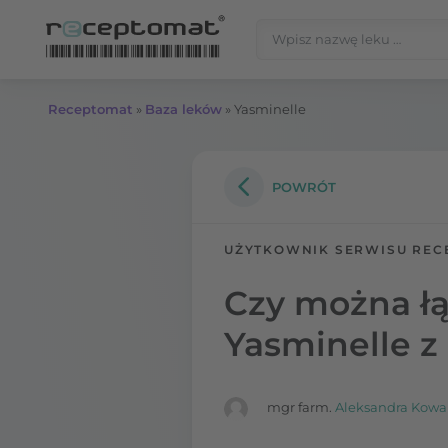
Przejdź do treści
Szukaj:
Receptomat
»
Baza leków
»
Yasminelle
POWRÓT
UŻYTKOWNIK SERWISU REC
Czy można łą
Yasminelle z
mgr farm.
Aleksandra Kowa