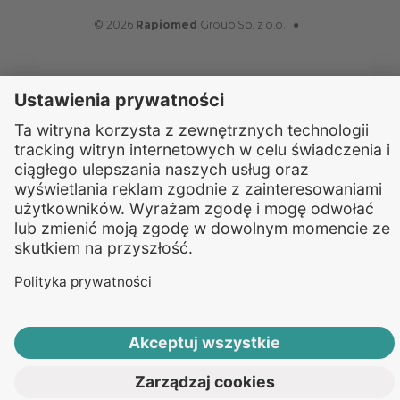
© 2026
Rapiomed
Group Sp. z o.o.
●