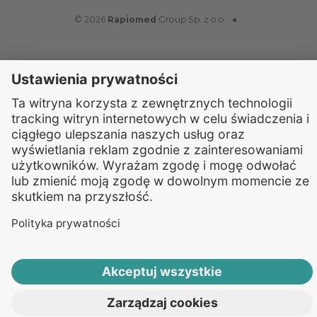
© 2026
Rapiomed
Group Sp. z o.o.
●