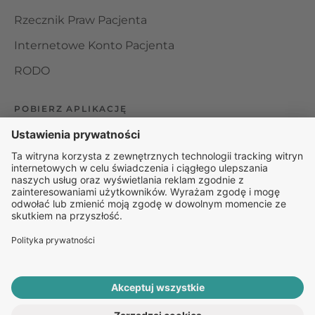
Rzecznik Praw Pacjenta
Internetowe Konto Pacjenta
RODO
POBIERZ APLIKACJĘ
Organizator udzielania świadczeń telemedycznych jest
podmiotem leczniczym w rozumieniu ustawy z dnia 15
kwietnia 2011 roku o działalności leczniczej, wpisanym do
rejestru podmiotów wykonujących działalność leczniczą pod
numerem: 000000229172.
© 2025 Rapiomed Group Sp. z o.o.
Baza Leków
Baza
przypadłości