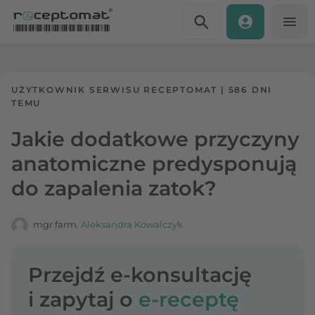
Przejdź do treści
Receptomat
»
Portal zdrowia
UŻYTKOWNIK SERWISU RECEPTOMAT
|
586 DNI
TEMU
Jakie dodatkowe przyczyny
anatomiczne predysponują
do zapalenia zatok?
mgr farm.
Aleksandra Kowalczyk
Przejdź e-konsultację
i zapytaj o
e-receptę