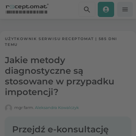
Przejdź do treści
Receptomat
»
Portal zdrowia
UŻYTKOWNIK SERWISU RECEPTOMAT
|
585 DNI
TEMU
Jakie metody
diagnostyczne są
stosowane w przypadku
impotencji?
mgr farm.
Aleksandra Kowalczyk
Przejdź e-konsultację