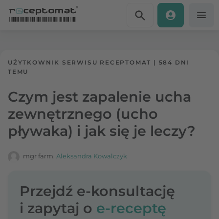
Przejdź do treści
Receptomat
»
Portal zdrowia
UŻYTKOWNIK SERWISU RECEPTOMAT
|
584 DNI
TEMU
Czym jest zapalenie ucha
zewnętrznego (ucho
pływaka) i jak się je leczy?
mgr farm.
Aleksandra Kowalczyk
Przejdź e-konsultację
i zapytaj o
e-receptę