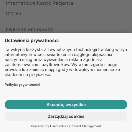
Internetowe Konto Pacjenta
RODO
POBIERZ APLIKACJĘ
Organizator udzielania świadczeń telemedycznych jest
podmiotem leczniczym w rozumieniu ustawy z dnia 15
kwietnia 2011 roku o działalności leczniczej, wpisanym do
rejestru podmiotów wykonujących działalność leczniczą pod
numerem: 000000229172.
© 2025 Rapiomed Group Sp. z o.o.
Baza Leków
Baza
przypadłości
ROZPOCZNIJ E-KONSULTACJĘ
PO RECEPTĘ ONLINE