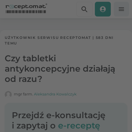
Przejdź do treści
Receptomat
»
Portal zdrowia
UŻYTKOWNIK SERWISU RECEPTOMAT
|
583 DNI
TEMU
Czy tabletki
antykoncepcyjne działają
od razu?
mgr farm.
Aleksandra Kowalczyk
Przejdź e-konsultację
i zapytaj o
e-receptę