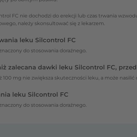
control FC nie dochodzi do erekcji lub czas trwania wzwod
owego, należy skonsultować się z lekarzem.
wania leku Silcontrol FC
zeznaczony do stosowania doraźnego.
niż zalecana dawki leku Silcontrol FC, prz
ż 100 mg nie zwiększa skuteczności leku, a może nasilić 
ia leku Silcontrol FC
zeznaczony do stosowania doraźnego.