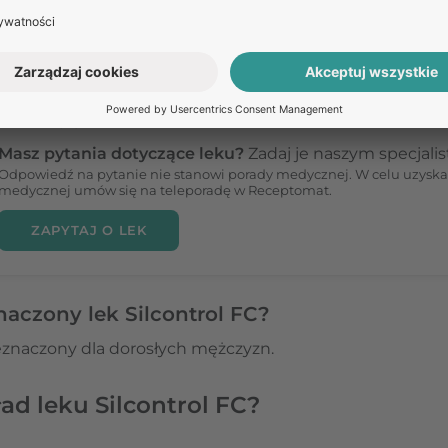
ę substancji chemicznej zwanej cGMP. Ta substancja rozl
czyń krwionośnych w prąciu, co umożliwia napływ krwi i 
ZAPYTAJ O LEK
Masz pytania dotyczące leku?
Zadaj je naszym specjali
Odpowiedź na pytanie nie stanowi porady medycznej. W celu uzyska
medycznej umów się na teleporadę w Receptomat.
ZAPYTAJ O LEK
naczony lek Silcontrol FC?
zeznaczony dla dorosłych mężczyzn.
ad leku Silcontrol FC?