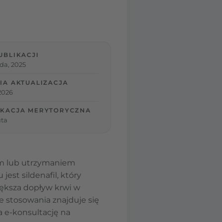
UBLIKACJI
ada, 2025
IA AKTUALIZACJA
 2026
KACJA MERYTORYCZNA
ta
iem lub utrzymaniem
st sildenafil, który
iększa dopływ krwi w
e stosowania znajduje się
 e-konsultację na