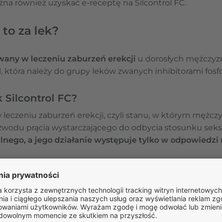
na również uzyskać e-receptę na Silcontrol FC.
 to za lek?
wany w leczeniu zaburzeń erekcji
u dorosłych mężczyzn
l, która należy do grupy leków zwanych inhibitorami fosf
k Silcontrol FC?
w leczeniu zaburzeń erekcji, czyli stanu, w którym mężczy
zwodu prącia wystarczającego do odbycia stosunku sek
nego, a jego działanie występuje tylko w odpowiedzi 
l FC?
denafil, który działa poprzez hamowanie enzymu fosfodies
tępuje w organizmie i odgrywa rolę w regulacji przepły
odczas pobudzenia seksualnego, w organizmie uwalniany