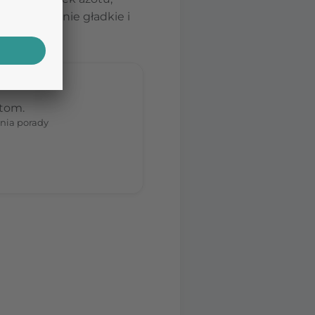
uźnia mięśnie gładkie i
erekcję.
stom.
nia porady