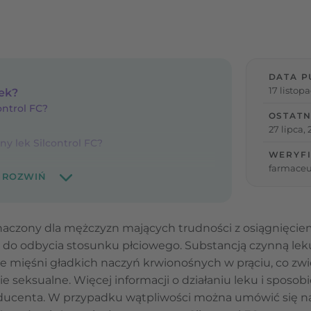
DATA P
17 listop
lek?
ontrol FC?
OSTATN
27 lipca,
ny lek Silcontrol FC?
WERYFI
farmaceu
eznaczony dla mężczyzn mających trudności z osiągnięc
o odbycia stosunku płciowego. Substancją czynną leku je
nie mięśni gładkich naczyń krwionośnych w prąciu, co zw
seksualne. Więcej informacji o działaniu leku i sposobi
oducenta. W przypadku wątpliwości można umówić się na