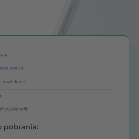
eptę
enia erekcji
ki powlekane
g
fil (Syldenafil)
o pobrania: