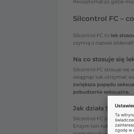
Receptomat.pl, gdzie moż
Silcontrol FC – co
Silcontrol FC to
lek stoso
czynną o nazwie sildenafi
Na co stosuje się le
Silcontrol FC stosuje się 
osiągnąć lub utrzymać w
zwiększa popędu seksual
pobudzenie seksualne.
Jak działa Silcontro
Silcontrol FC zawiera sil
Enzym ten naturalnie wys
normalnych warunkach, p