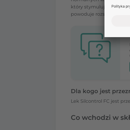
który stymuluje produkcj
powoduje rozszerzenie na
Dla kogo jest przez
Lek Silcontrol FC jest pr
Co wchodzi w skł