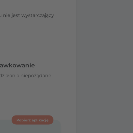
u nie jest wystarczający
edawkowanie
działania niepożądane.
Pobierz aplikację