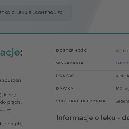
TKO O LEKU SILCONTROL FC
acje
:
DOSTĘPNOŚĆ
na rec
WSKAZANIA
zaburz
POSTAĆ
tablet
 zaburzeń
DAWKA
100 m
)
, który
SUBSTANCJA CZYNNA
Sildena
do prącia,
odu w
Informacje o leku - d
 E-receptę