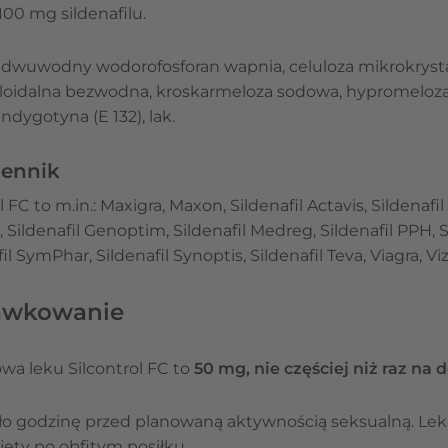
100 mg sildenafilu.
dwuwodny wodorofosforan wapnia, celuloza mikrokrystal
oidalna bezwodna, kroskarmeloza sodowa, hypromeloza
indygotyna (E 132), lak.
iennik
l FC
to m.in.: Maxigra, Maxon, Sildenafil Actavis, Sildenafil
a, Sildenafil Genoptim, Sildenafil Medreg, Sildenafil PPH, 
il SymPhar, Sildenafil Synoptis, Sildenafil Teva, Viagra, Viz
dawkowanie
a leku Silcontrol FC to
50 mg, nie częściej niż raz na 
oło godzinę przed planowaną aktywnością seksualną. Lek
zyjęty po obfitym posiłku.