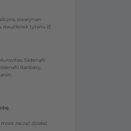
iczna, stearynian
, dwutlenek tytanu (E
 Aurovitas, Sildenafil
Sildenafil Ranbaxy,
arsin.
dobę
.
 może zacząć działać