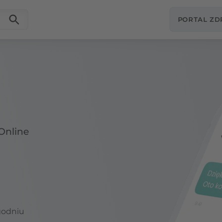
PORTAL Z
Online
godniu