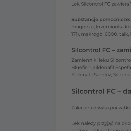
Lek Silcontrol FC zawiera 
Substancje pomocnicze:
magnezu, krzemionka kol
171), makrogol 6000, talk, 
Silcontrol FC – zam
Zamienniki leku Silcontro
Bluefish, Sildenafil Espef
Sildenafil Sandoz, Sildenaf
Silcontrol FC – 
Zalecana dawka początkow
Lek należy przyjąć na ok
później, jeśli zostanie pr