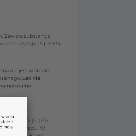
. Zawiera substancję
odiesterazy typu 5 (PDE5).
zna nie jest w stanie
sualnego.
Lek nie
na naturalne
terazy typu 5 (PDE5).
wu krwi w prąciu. W
 jest tlenek azotu,