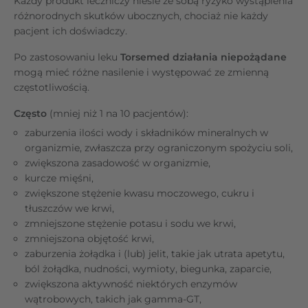
Każdy produkt leczniczy niesie ze sobą ryzyko wystąpienia
różnorodnych skutków ubocznych, chociaż nie każdy
pacjent ich doświadczy.
Po zastosowaniu leku
Torsemed działania niepożądane
mogą mieć różne nasilenie i występować ze zmienną
częstotliwością.
Często
(mniej niż 1 na 10 pacjentów):
zaburzenia ilości wody i składników mineralnych w
organizmie, zwłaszcza przy ograniczonym spożyciu soli,
zwiększona zasadowość w organizmie,
kurcze mięśni,
zwiększone stężenie kwasu moczowego, cukru i
tłuszczów we krwi,
zmniejszone stężenie potasu i sodu we krwi,
zmniejszona objętość krwi,
zaburzenia żołądka i (lub) jelit, takie jak utrata apetytu,
ból żołądka, nudności, wymioty, biegunka, zaparcie,
zwiększona aktywność niektórych enzymów
wątrobowych, takich jak gamma-GT,