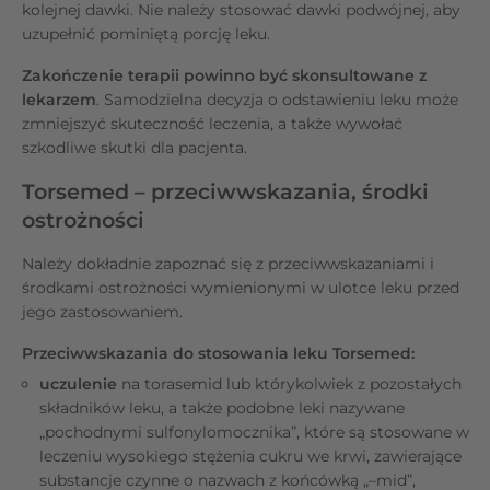
kolejnej dawki. Nie należy stosować dawki podwójnej, aby
uzupełnić pominiętą porcję leku.
Zakończenie terapii powinno być skonsultowane z
lekarzem
. Samodzielna decyzja o odstawieniu leku może
zmniejszyć skuteczność leczenia, a także wywołać
szkodliwe skutki dla pacjenta.
Torsemed – przeciwwskazania, środki
ostrożności
Należy dokładnie zapoznać się z przeciwwskazaniami i
środkami ostrożności wymienionymi w ulotce leku przed
jego zastosowaniem.
Przeciwwskazania do stosowania leku Torsemed:
uczulenie
na torasemid lub którykolwiek z pozostałych
składników leku, a także podobne leki nazywane
„pochodnymi sulfonylomocznika”, które są stosowane w
leczeniu wysokiego stężenia cukru we krwi, zawierające
substancje czynne o nazwach z końcówką „–mid”,