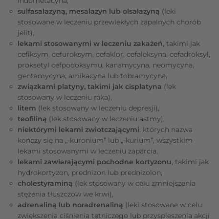
indometacyna,
sulfasalazyną, mesalazyn lub olsalazyną
(leki
stosowane w leczeniu przewlekłych zapalnych chorób
jelit),
lekami stosowanymi w leczeniu zakażeń
, takimi jak
cefiksym, cefuroksym, cefaklor, cefaleksyna, cefadroksyl,
proksetyl cefpodoksymu, kanamycyna, neomycyna,
gentamycyna, amikacyna lub tobramycyna,
związkami platyny, takimi jak cisplatyna
(lek
stosowany w leczeniu raka),
litem
(lek stosowany w leczeniu depresji),
teofiliną
(lek stosowany w leczeniu astmy),
niektórymi lekami zwiotczającymi
, których nazwa
kończy się na „-kuronium” lub „-kurium”, wszystkim
lekami stosowanymi w leczeniu zaparcia,
lekami zawierającymi pochodne kortyzonu
, takimi jak
hydrokortyzon, prednizon lub prednizolon,
cholestyraminą
(lek stosowany w celu zmniejszenia
stężenia tłuszczów we krwi),
adrenaliną lub noradrenaliną
(leki stosowane w celu
zwiększenia ciśnienia tętniczego lub przyspieszenia akcji