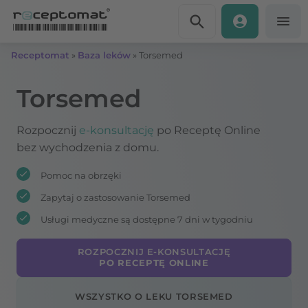
Przejdź do treści
Receptomat
»
Baza leków
»
Torsemed
Torsemed
Rozpocznij
e-konsultację
po Receptę Online
bez wychodzenia z domu.
Pomoc na obrzęki
Zapytaj o zastosowanie Torsemed
Usługi medyczne są dostępne 7 dni w tygodniu
ROZPOCZNIJ E-KONSULTACJĘ
PO RECEPTĘ ONLINE
WSZYSTKO O LEKU TORSEMED