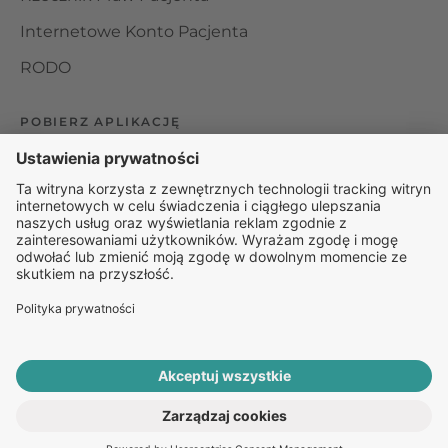
Internetowe Konto Pacjenta
RODO
POBIERZ APLIKACJĘ
Organizator udzielania świadczeń telemedycznych jest
podmiotem leczniczym w rozumieniu ustawy z dnia 15
kwietnia 2011 roku o działalności leczniczej, wpisanym do
rejestru podmiotów wykonujących działalność leczniczą pod
numerem: 000000229172.
© 2025 Rapiomed Group Sp. z o.o.
Baza Leków
Baza
przypadłości
ROZPOCZNIJ E-KONSULTACJĘ
PO RECEPTĘ ONLINE