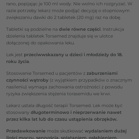
rano, popijając je 100 ml wody. Nie wolno ich rozgryzać. W
razie potrzeby lekarz może podjąć decyzję o stopniowym
zwiększaniu dawki do 2 tabletek (20 mg) raz na dobę.
Tabletki są podzielne na
dwie równe części
. Instrukcja
dzielenia tabletek Torsemed znajduje się w ulotce
dołączonej do opakowania leku.
Lek jest
przeciwwskazany u dzieci i młodzieży
do 18.
roku życia
.
Stosowanie Torsemed u pacjentów z
zaburzeniami
czynności wątroby
(z wyjątkiem przypadków o znacznym
nasileniu) wymaga zachowania ostrożności z powodu
ryzyka zwiększenia stężenia torasemidu we krwi.
Lekarz ustala długość terapii Torsemed. Lek może być
stosowany
długoterminowo i nieprzerwanie nawet
przez kilka lat lub do czasu ustąpienia obrzęków.
Przedawkowanie
może skutkować
wydalaniem dużej
ilości moczu, sennością, splątaniem, osłabieniem,