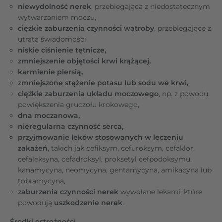
niewydolność nerek
, przebiegająca z niedostatecznym
wytwarzaniem moczu,
ciężkie zaburzenia czynności wątroby
, przebiegające z
utratą świadomości,
niskie ciśnienie tętnicze,
zmniejszenie objętości krwi krążącej,
karmienie piersią,
zmniejszone stężenie potasu lub sodu we krwi,
ciężkie zaburzenia układu moczowego
, np. z powodu
powiększenia gruczołu krokowego,
dna moczanowa,
nieregularna czynność serca,
przyjmowanie leków stosowanych w leczeniu
zakażeń
, takich jak cefiksym, cefuroksym, cefaklor,
cefaleksyna, cefadroksyl, proksetyl cefpodoksymu,
kanamycyna, neomycyna, gentamycyna, amikacyna lub
tobramycyna,
zaburzenia czynności nerek
wywołane lekami, które
powodują
uszkodzenie nerek
.
Środki ostrożności