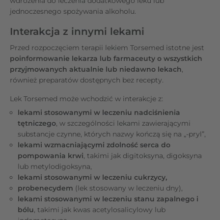
wdrożenia do leczenia dodatkowego leku lub
jednoczesnego spożywania alkoholu.
Interakcja z innymi lekami
Przed rozpoczęciem terapii lekiem Torsemed istotne jest
poinformowanie lekarza lub farmaceuty o wszystkich
przyjmowanych aktualnie lub niedawno lekach
,
również preparatów dostępnych bez recepty.
Lek Torsemed może wchodzić w interakcje z:
lekami stosowanymi w leczeniu nadciśnienia
tętniczego
, w szczególności lekami zawierającymi
substancje czynne, których nazwy kończą się na „-pryl”,
lekami wzmacniającymi zdolność serca do
pompowania krwi
, takimi jak digitoksyna, digoksyna
lub metylodigoksyna,
lekami stosowanymi w leczeniu cukrzycy,
probenecydem
(lek stosowany w leczeniu dny),
lekami stosowanymi w leczeniu stanu zapalnego i
bólu
, takimi jak kwas acetylosalicylowy lub