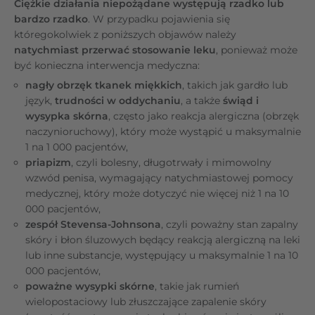
Ciężkie działania niepożądane występują rzadko lub
bardzo rzadko
. W przypadku pojawienia się
któregokolwiek z poniższych objawów należy
natychmiast przerwać stosowanie leku
, ponieważ może
być konieczna interwencja medyczna:
nagły obrzęk tkanek miękkich
, takich jak gardło lub
język,
trudności w oddychaniu
, a także
świąd i
wysypka skórna
, często jako reakcja alergiczna (obrzęk
naczynioruchowy), który może wystąpić u maksymalnie
1 na 1 000 pacjentów,
priapizm
, czyli bolesny, długotrwały i mimowolny
wzwód penisa, wymagający natychmiastowej pomocy
medycznej, który może dotyczyć nie więcej niż 1 na 10
000 pacjentów,
zespół Stevensa-Johnsona
, czyli poważny stan zapalny
skóry i błon śluzowych będący reakcją alergiczną na leki
lub inne substancje, występujący u maksymalnie 1 na 10
000 pacjentów,
poważne wysypki skórne
, takie jak rumień
wielopostaciowy lub złuszczające zapalenie skóry