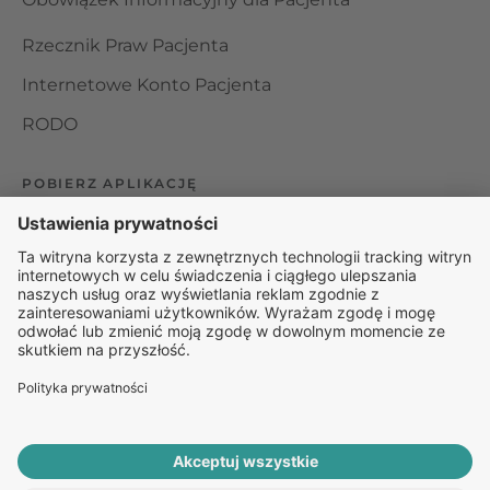
Rzecznik Praw Pacjenta
Internetowe Konto Pacjenta
RODO
POBIERZ APLIKACJĘ
Organizator udzielania świadczeń telemedycznych jest
podmiotem leczniczym w rozumieniu ustawy z dnia 15
kwietnia 2011 roku o działalności leczniczej, wpisanym do
rejestru podmiotów wykonujących działalność leczniczą pod
numerem: 000000229172.
© 2025 Rapiomed Group Sp. z o.o.
Baza Leków
Baza
przypadłości