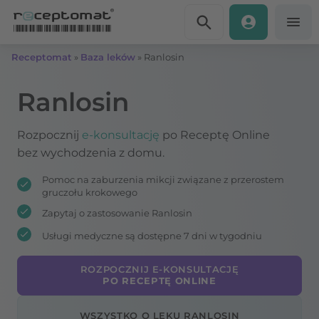
Przejdź do treści
Receptomat
»
Baza leków
»
Ranlosin
Ranlosin
Rozpocznij
e-konsultację
po Receptę Online
bez wychodzenia z domu.
Pomoc na zaburzenia mikcji związane z przerostem
gruczołu krokowego
Zapytaj o zastosowanie Ranlosin
Usługi medyczne są dostępne 7 dni w tygodniu
ROZPOCZNIJ E-KONSULTACJĘ
PO RECEPTĘ ONLINE
WSZYSTKO O LEKU RANLOSIN