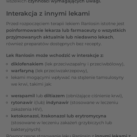
wszelkich
czynności wymagających uwagi.
Interakcja z innymi lekami
Przed rozpoczęciem terapii lekiem Ranlosin istotne jest
poinformowanie lekarza lub farmaceuty o wszystkich
przyjmowanych aktualnie lub niedawno lekach
,
również preparatów dostępnych bez recepty.
Lek Ranlosin może wchodzić w interakcje z:
diklofenakiem
(lek przeciwzapalny i przeciwbólowy),
warfaryną
(lek przeciwzakrzepowy),
lekami mogącymi wpływać na stężenie tamsulosyny
we krwi, takimi jak:
werapamil
lub
diltiazem
(obniżające ciśnienie krwi),
rytonawir
i(lub)
indynawir
(stosowane w leczeniu
zakażenia HIV),
ketokonazol, itrakonazol lub erytromycyna
(stosowane w leczeniu zakażeń grzybiczych lub
bakteryjnych).
Równoczesne stosowanie leku Ranlosin z
innymi lekami z