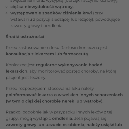
swędzeniem oraz wysypką (obrzęk naczynioruchowy),
ciężka niewydolność wątroby,
występowanie spadków ciśnienia krwi
(przy
wstawaniu z pozycji siedzącej lub leżącej), powodujące
zawroty głowy i omdlenia.
Środki ostrożności
Przed zastosowaniem leku Ranlosin konieczna jest
konsultacja z lekarzem lub farmaceutą
.
Konieczne jest
regularne wykonywanie badań
lekarskich
, aby monitorować postęp choroby, na którą
pacjent jest leczony.
Przed rozpoczęciem stosowania leku należy
poinformować lekarza o wszelkich innych schorzeniach
(w tym o ciężkiej chorobie nerek lub wątroby).
Rzadko, podobnie jak w przypadku innych leków z tej
grupy, mogą wystąpić
omdlenia.
Jeśli pojawią się
zawroty głowy lub uczucie osłabienia, należy usiąść lub