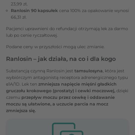
23,99 zł,
Ranlosin 90 kapsułek
cena 100% za opakowanie wynosi
66,31 zł.
Pacjenci uprawnieni do refundacji otrzymają lek za darmo
lub po cenie ryczałtowej.
Podane ceny w przyszłości mogą ulec zmianie.
Ranlosin – jak działa, na co i dla kogo
Substancją czynną Ranlosin jest
tamsulosyna
, która jest
wybiórczym antagonistą receptora adrenergicznego typu
α1A/1D. Lek ten
zmniejsza napięcie mięśni gładkich
gruczołu krokowego (prostaty) i cewki moczowej,
dzięki
czemu
przepływ moczu przez cewkę i oddawanie
moczu są ułatwione, a uczucie parcia na mocz
zmniejsza się.