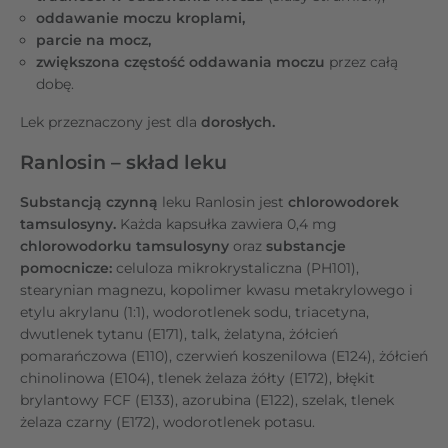
oddawanie moczu kroplami,
parcie na mocz,
zwiększona częstość oddawania moczu
przez całą
dobę.
Lek przeznaczony jest dla
dorosłych.
Ranlosin – skład leku
Substancją czynną
leku Ranlosin jest
chlorowodorek
tamsulosyny.
Każda kapsułka zawiera 0,4 mg
chlorowodorku tamsulosyny
oraz
substancje
pomocnicze:
celuloza mikrokrystaliczna (PH101),
stearynian magnezu, kopolimer kwasu metakrylowego i
etylu akrylanu (1:1), wodorotlenek sodu, triacetyna,
dwutlenek tytanu (E171), talk, żelatyna, żółcień
pomarańczowa (E110), czerwień koszenilowa (E124), żółcień
chinolinowa (E104), tlenek żelaza żółty (E172), błękit
brylantowy FCF (E133), azorubina (E122), szelak, tlenek
żelaza czarny (E172), wodorotlenek potasu.