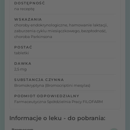
DOSTĘPNOŚĆ
na receptę
WSKAZANIA
choroby endokrynologiczne, hamowanie laktacji,
zaburzenia cyklu miesiączkowego, bezpłodność,
choroba Parkinsona
POSTAĆ
tabletki
DAWKA
2,5 mg
SUBSTANCJA CZYNNA
Bromokryptyna (Bromocriptini mesylas)
PODMIOT ODPOWIEDZIALNY
Farmaceutyczna Spółdzielnia Pracy FILOFARM
Informacje o leku - do pobrania:
Bromocorn