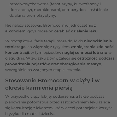
przeciwpsychotyczne (fenotiazyny, butyrofenony i
tioksanteny), metokloprami, domperydon – osłabienie
działania bromokryptyny.
Nie należy stosować Bromocormu jednocześnie z
alkoholem
, gdyż może on
osłabiać działanie leku.
W początkowej fazie terapii może dojść do
niedociśnienia
tętniczego
, co wiąże się z ryzykiem
zmniejszenia zdolności
koncentracji
, w tym epizodów
nagłej senności lub snu
w
ciągu dnia. W związku z tym, zaleca się
ostrożność podczas
prowadzenia pojazdów oraz obsługiwania maszyn
,
szczególnie na wstępnym etapie leczenia.
Stosowanie Bromocorn w ciąży i w
okresie karmienia piersią
W przypadku ciąży lub jej podejrzenia, a także podczas
planowania potomstwa przed zastosowaniem leku zaleca
się konsultację z lekarzem, który oceni potencjalne korzyści
i ryzyko dla matki i dziecka.