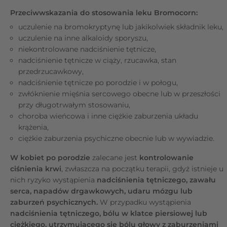
Przeciwwskazania do stosowania leku Bromocorn:
uczulenie na bromokryptynę lub jakikolwiek składnik leku,
uczulenie na inne alkaloidy sporyszu,
niekontrolowane nadciśnienie tętnicze,
nadciśnienie tętnicze w ciąży, rzucawka, stan
przedrzucawkowy,
nadciśnienie tętnicze po porodzie i w połogu,
zwłóknienie mięśnia sercowego obecne lub w przeszłości
przy długotrwałym stosowaniu,
choroba wieńcowa i inne ciężkie zaburzenia układu
krążenia,
ciężkie zaburzenia psychiczne obecnie lub w wywiadzie.
W kobiet po porodzie
zalecane jest
kontrolowanie
ciśnienia krwi
, zwłaszcza na początku terapii, gdyż istnieje u
nich ryzyko wystąpienia
nadciśnienia tętniczego, zawału
serca, napadów drgawkowych, udaru mózgu lub
zaburzeń psychicznych.
W przypadku wystąpienia
nadciśnienia tętniczego, bólu w klatce piersiowej lub
ciężkiego, utrzymującego się bólu głowy z zaburzeniami