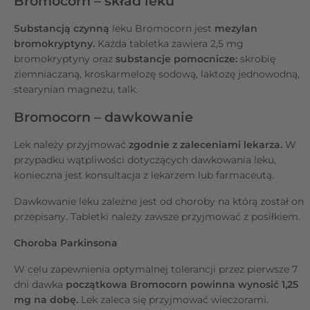
Bromocorn – skład leku
Substancją czynną
leku Bromocorn jest
mezylan
bromokryptyny.
Każda tabletka zawiera 2,5 mg
bromokryptyny oraz
substancje pomocnicze:
skrobię
ziemniaczaną, kroskarmelozę sodową, laktozę jednowodną,
stearynian magnezu, talk.
Bromocorn – dawkowanie
Lek należy przyjmować
zgodnie z zaleceniami lekarza.
W
przypadku wątpliwości dotyczących dawkowania leku,
konieczna jest konsultacja z lekarzem lub farmaceutą.
Dawkowanie leku zależne jest od choroby na którą został on
przepisany. Tabletki należy zawsze przyjmować z posiłkiem.
Choroba Parkinsona
W celu zapewnienia optymalnej tolerancji przez pierwsze 7
dni dawka
początkowa Bromocorn powinna wynosić 1,25
mg na dobę.
Lek zaleca się przyjmować wieczorami.