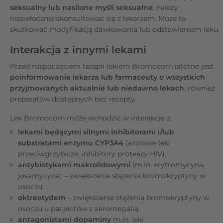
seksualny lub nasilone myśli seksualne
, należy
niezwłocznie skonsultować się z lekarzem. Może to
skutkować modyfikacją dawkowania lub odstawieniem leku.
Interakcja z innymi lekami
Przed rozpoczęciem terapii lekiem Bromocorn istotne jest
poinformowanie lekarza lub farmaceuty o wszystkich
przyjmowanych aktualnie lub niedawno lekach
, również
preparatów dostępnych bez recepty.
Lek Bromocorn może wchodzić w interakcje z:
lekami będącymi silnymi inhibitorami i/lub
substratami enzymu CYP3A4
(azolowe leki
przeciwgrzybicze, inhibitory proteazy HIV),
antybiotykami makrolidowymi
(m.in. erytromycyna,
josamycyna) – zwiększenie stężenia bromokryptyny w
osoczu,
oktreotydem
– zwiększenie stężenia bromokryptyny w
osoczu u pacjentów z akromegalią,
antagonistami dopaminy
m.in. leki