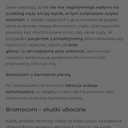
Dane wskazują, że lek
nie ma negatywnego wpływu na
przebieg ciąży
ani jej wynik, w tym zwiększone ryzyko
poronień
. U kobiet ciężarnych z gruczolakiem przysadki,
które przerwały terapię Bromocorn, ciąża i stan pacjentki
powinny być monitorowane przez cały okres ciąży. W
przypadku
pacjentek z prolaktynomą,
które doświadczają
nasilonych objawów, takich jak
bóle
głowy
lub
zmniejszenie pola widzenia
, lekarz może
rozważyć kontynuację podawania Bromocorn lub
interwencję chirurgiczną.
Bromocorn a karmienie piersią
Po zastosowaniu Bromocorn
laktacja zostaje
zahamowana,
w związku z czym lek nie powinien być
stosowany w okresie karmienia piersią.
Bromocorn – skutki uboczne
Każdy produkt leczniczy niesie ze sobą ryzyko wystąpienia
różnorodnych skutków ubocznych, chociaż nie każdy