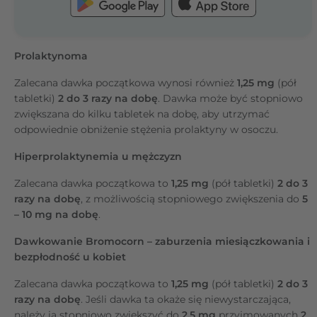
Prolaktynoma
Zalecana dawka początkowa wynosi również
1,25 mg
(pół
tabletki)
2 do 3 razy na dobę
. Dawka może być stopniowo
zwiększana do kilku tabletek na dobę, aby utrzymać
odpowiednie obniżenie stężenia prolaktyny w osoczu.
Hiperprolaktynemia u mężczyzn
Zalecana dawka początkowa to
1,25 mg
(pół tabletki)
2 do 3
razy na dobę
, z możliwością stopniowego zwiększenia do
5
– 10 mg na dobę
.
Dawkowanie Bromocorn – zaburzenia miesiączkowania i
bezpłodność u kobiet
Zalecana dawka początkowa to
1,25 mg
(pół tabletki)
2 do 3
razy na dobę
. Jeśli dawka ta okaże się niewystarczająca,
należy ją stopniowo zwiększyć do
2,5 mg
przyjmowanych
2