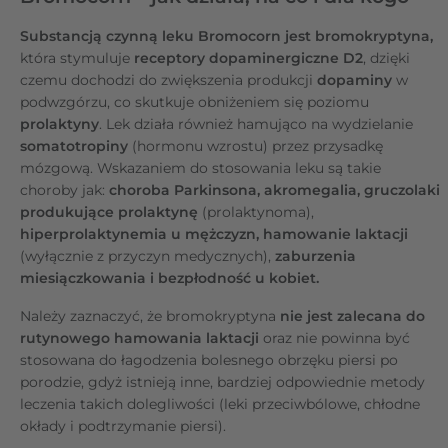
Substancją czynną leku Bromocorn jest bromokryptyna,
która stymuluje
receptory dopaminergiczne D2
, dzięki
czemu dochodzi do zwiększenia produkcji
dopaminy
w
podwzgórzu, co skutkuje obniżeniem się poziomu
prolaktyny
. Lek działa również hamująco na wydzielanie
somatotropiny
(hormonu wzrostu) przez przysadkę
mózgową. Wskazaniem do stosowania leku są takie
choroby jak:
choroba Parkinsona, akromegalia, gruczolaki
produkujące prolaktynę
(prolaktynoma),
hiperprolaktynemia u mężczyzn, hamowanie laktacji
(wyłącznie z przyczyn medycznych),
zaburzenia
miesiączkowania i bezpłodność u kobiet.
Należy zaznaczyć, że bromokryptyna
nie jest zalecana do
rutynowego hamowania laktacji
oraz nie powinna być
stosowana do łagodzenia bolesnego obrzęku piersi po
porodzie, gdyż istnieją inne, bardziej odpowiednie metody
leczenia takich dolegliwości (leki przeciwbólowe, chłodne
okłady i podtrzymanie piersi).