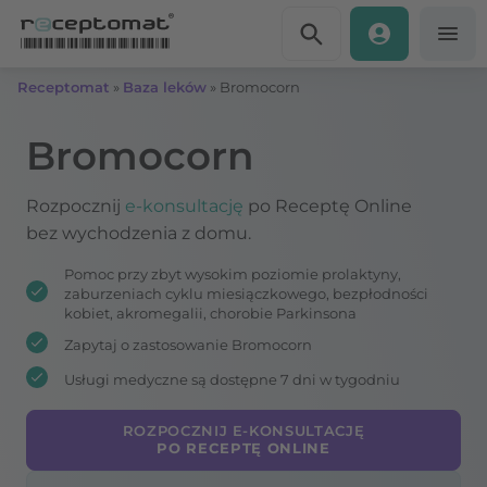
Przejdź do treści
Receptomat
»
Baza leków
»
Bromocorn
Bromocorn
Rozpocznij
e-konsultację
po Receptę Online
bez wychodzenia z domu.
Pomoc przy zbyt wysokim poziomie prolaktyny,
zaburzeniach cyklu miesiączkowego, bezpłodności
kobiet, akromegalii, chorobie Parkinsona
Zapytaj o zastosowanie Bromocorn
Usługi medyczne są dostępne 7 dni w tygodniu
ROZPOCZNIJ E-KONSULTACJĘ
PO RECEPTĘ ONLINE