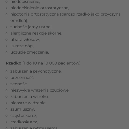
niedociśnienie,
niedociśnienie ortostatyczne,
hipotonia ortostatyczna (bardzo rzadko jako przyczyna
omdleń),
suchość jamy ustnej,
alergiczne reakcje skórne,
utrata włosów,
kurcze nóg,
uczucie zmęczenia.
Rzadko
(1 do 10 na 10 000 pacjentów):
zaburzenia psychotyczne,
bezsenność,
senność,
niezwykłe wrażenia czuciowe,
zaburzenia wzroku,
nieostre widzenie,
szum uszny,
częstoskurcz,
rzadkoskurcz,
zaburzenia rytmu serca,