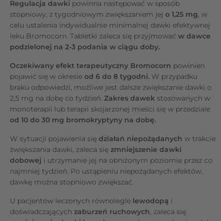
Regulacja dawki
powinna następować w sposób
stopniowy, z tygodniowym zwiększaniem jej
o 1,25 mg
, w
celu ustalenia indywidualnie minimalnej dawki efektywnej
leku Bromocorn. Tabletki zaleca się przyjmować
w dawce
podzielonej na 2-3 podania w ciągu doby.
Oczekiwany efekt terapeutyczny Bromocorn
powinien
pojawić się
w okresie
od 6 do 8 tygodni.
W przypadku
braku odpowiedzi, możliwe jest dalsze zwiększanie dawki o
2,5 mg na dobę co tydzień.
Zakres dawek
stosowanych w
monoterapii lub terapii skojarzonej mieści się w przedziale
od
10 do 30 mg bromokryptyny na dobę.
W sytuacji pojawienia się
działań niepożądanych
w trakcie
zwiększania dawki, zaleca się
zmniejszenie dawki
dobowej
i utrzymanie jej na obniżonym poziomie przez co
najmniej tydzień. Po ustąpieniu niepożądanych efektów,
dawkę można stopniowo zwiększać.
U pacjentów leczonych równolegle
lewodopą
i
doświadczających
zaburzeń ruchowych
, zaleca się