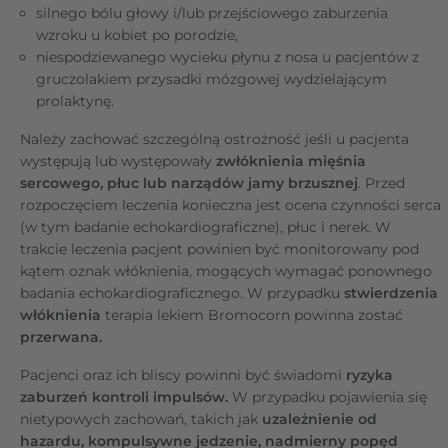
silnego bólu głowy i/lub przejściowego zaburzenia
wzroku u kobiet po porodzie,
niespodziewanego wycieku płynu z nosa u pacjentów z
gruczolakiem przysadki mózgowej wydzielającym
prolaktynę.
Należy zachować szczególną ostrożność jeśli u pacjenta
występują lub występowały
zwłóknienia mięśnia
sercowego, płuc lub narządów jamy brzusznej
. Przed
rozpoczęciem leczenia konieczna jest ocena czynności serca
(w tym badanie echokardiograficzne), płuc i nerek. W
trakcie leczenia pacjent powinien być monitorowany pod
kątem oznak włóknienia, mogących wymagać ponownego
badania echokardiograficznego. W przypadku
stwierdzenia
włóknienia
terapia lekiem Bromocorn powinna zostać
przerwana.
Pacjenci oraz ich bliscy powinni być świadomi
ryzyka
zaburzeń kontroli impulsów.
W przypadku pojawienia się
nietypowych zachowań, takich jak
uzależnienie od
hazardu, kompulsywne jedzenie, nadmierny popęd