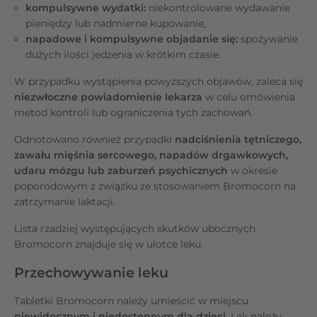
kompulsywne wydatki:
niekontrolowane wydawanie
pieniędzy lub nadmierne kupowanie,
napadowe i kompulsywne objadanie się:
spożywanie
dużych ilości jedzenia w krótkim czasie.
W przypadku wystąpienia powyższych objawów, zaleca się
niezwłoczne powiadomienie lekarza
w celu omówienia
metod kontroli lub ograniczenia tych zachowań.
Odnotowano również przypadki
nadciśnienia tętniczego,
zawału mięśnia sercowego, napadów drgawkowych,
udaru mózgu lub zaburzeń psychicznych
w okresie
poporodowym z związku ze stosowaniem Bromocorn na
zatrzymanie laktacji.
Lista rzadziej występujących skutków ubocznych
Bromocorn znajduje się w ulotce leku.
Przechowywanie leku
Tabletki Bromocorn należy umieścić w miejscu
niewidocznym i niedostępnym dla dzieci
. Lek
należy