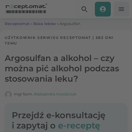
Przejdź do treści
Receptomat
»
Baza leków
»
Argosulfan
UŻYTKOWNIK SERWISU RECEPTOMAT
|
583 DNI
TEMU
Argosulfan a alkohol – czy
można pić alkohol podczas
stosowania leku?
mgr farm.
Aleksandra Kowalczyk
Przejdź e-konsultację
i zapytaj o
e-receptę