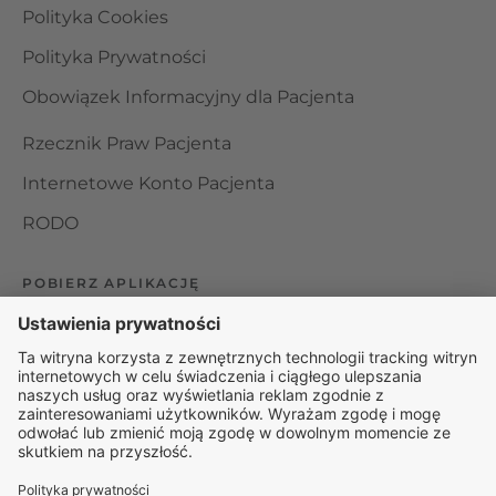
Polityka Cookies
Polityka Prywatności
Obowiązek Informacyjny dla Pacjenta
Rzecznik Praw Pacjenta
Internetowe Konto Pacjenta
RODO
POBIERZ APLIKACJĘ
Organizator udzielania świadczeń telemedycznych jest
podmiotem leczniczym w rozumieniu ustawy z dnia 15
kwietnia 2011 roku o działalności leczniczej, wpisanym do
rejestru podmiotów wykonujących działalność leczniczą pod
numerem: 000000229172.