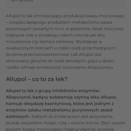
Allupol to lek zmniejszający produkcję kwasu moczowego
– związku będącego produktem metabolizmu zasad
purynowych zawartych m.in. w pokarmie. Kwas moczowy
odgrywa rolę w przebiegu takich chorób jak dna
moczanowa czy kamica nerkowa. Występuje w
zwiększonych ilościach u części osób przechodzących
leczenie przeciwnowotworowe. Lek Allupol jest
skierowany głównie do osób dorosłych, gdyż u dzieci
rzadko istnieje konieczność stosowania allopurynolu.
Allupol – co to za lek?
Allupol to lek z grupy inhibitorów enzymów.
Allopurynol, będący substancją czynną leku Allupol,
hamuje oksydazę ksantynową, która jest jednym z
enzymów szlaku metabolizmu purynowych zasad
azotowych.
Jednym ze
źródeł puryn jest pożywienie,
przede wszystkim mięso, ryby i owoce morza. Zbyt wysoki
poziom kwasu moczowego (hiperurykemia) wywiera