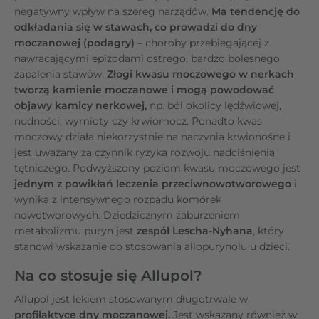
negatywny wpływ na szereg narządów.
Ma tendencję do
odkładania się w stawach, co prowadzi do dny
moczanowej (podagry)
–
choroby przebiegającej z
nawracającymi epizodami ostrego, bardzo bolesnego
zapalenia stawów.
Złogi kwasu moczowego w nerkach
tworzą kamienie moczanowe i mogą powodować
objawy kamicy nerkowej,
np. ból okolicy lędźwiowej,
nudności, wymioty czy krwiomocz. Ponadto kwas
moczowy działa niekorzystnie na naczynia krwionośne i
jest uważany za czynnik ryzyka rozwoju nadciśnienia
tętniczego. Podwyższony poziom kwasu moczowego jest
jednym z powikłań leczenia przeciwnowotworowego
i
wynika z intensywnego rozpadu komórek
nowotworowych. Dziedzicznym zaburzeniem
metabolizmu puryn jest
zespół Lescha-Nyhana
, który
stanowi wskazanie do stosowania allopurynolu u dzieci.
Na co stosuje się Allupol?
Allupol jest lekiem stosowanym długotrwale w
profilaktyce dny moczanowej.
Jest wskazany również w