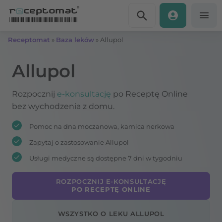
Przejdź do treści
Receptomat
»
Baza leków
»
Allupol
Allupol
Rozpocznij
e-konsultację
po Receptę Online
bez wychodzenia z domu.
Pomoc na dna moczanowa, kamica nerkowa
Zapytaj o zastosowanie Allupol
Usługi medyczne są dostępne 7 dni w tygodniu
ROZPOCZNIJ E-KONSULTACJĘ
PO RECEPTĘ ONLINE
WSZYSTKO O LEKU ALLUPOL