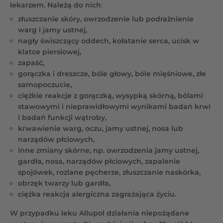
lekarzem. Należą do nich
:
złuszczanie skóry, owrzodzenie lub podrażnienie
warg i jamy ustnej,
nagły świszczący oddech, kołatanie serca, ucisk w
klatce piersiowej,
zapaść,
gorączka i dreszcze, bóle głowy, bóle mięśniowe, złe
samopoczucie,
ciężkie reakcje z gorączką, wysypką skórną, bólami
stawowymi i nieprawidłowymi wynikami badań krwi
i badań funkcji wątroby,
krwawienie warg, oczu, jamy ustnej, nosa lub
narządów płciowych,
inne zmiany skórne, np. owrzodzenia jamy ustnej,
gardła, nosa, narządów płciowych, zapalenie
spojówek, rozlane pęcherze, złuszczanie naskórka,
obrzęk twarzy lub gardła,
ciężka reakcja alergiczna zagrażająca życiu.
W przypadku leku Allupol działania niepożądane