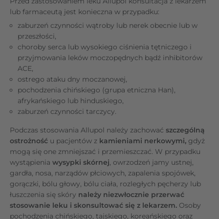
Przed zastosowaniem leku Allupol konsultacja z lekarzem
lub farmaceutą jest konieczna w przypadku:
zaburzeń czynności wątroby lub nerek obecnie lub w
przeszłości,
choroby serca lub wysokiego ciśnienia tętniczego i
przyjmowania leków moczopędnych bądź inhibitorów
ACE,
ostrego ataku dny moczanowej,
pochodzenia chińskiego (grupa etniczna Han),
afrykańskiego lub hinduskiego,
zaburzeń czynności tarczycy.
Podczas stosowania Allupol należy zachować
szczególną
ostrożność
u pacjentów z
kamieniami nerkowymi,
gdyż
mogą się one zmniejszać i przemieszczać. W przypadku
wystąpienia
wysypki skórnej
, owrzodzeń jamy ustnej,
gardła, nosa, narządów płciowych, zapalenia spojówek,
gorączki, bólu głowy, bólu ciała, rozległych pęcherzy lub
łuszczenia się skóry
należy niezwłocznie przerwać
stosowanie leku i skonsultować się z lekarzem.
Osoby
pochodzenia chińskiego, tajskiego, koreańskiego oraz