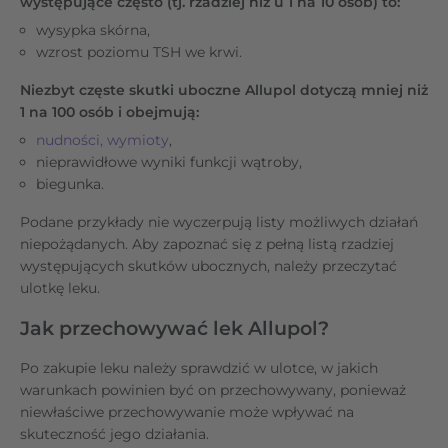
występujące często (tj. rzadziej niż u 1 na 10 osób) to:
wysypka skórna,
wzrost poziomu TSH we krwi.
Niezbyt częste skutki uboczne Allupol dotyczą mniej niż
1 na 100 osób i obejmują:
nudności, wymioty
,
nieprawidłowe wyniki funkcji wątroby,
biegunka.
Podane przykłady nie wyczerpują listy możliwych działań
niepożądanych. Aby zapoznać się z pełną listą rzadziej
występujących skutków ubocznych, należy przeczytać
ulotkę leku.
Jak przechowywać lek Allupol?
Po zakupie leku należy sprawdzić w ulotce, w jakich
warunkach powinien być on przechowywany, ponieważ
niewłaściwe przechowywanie może wpływać na
skuteczność jego działania.