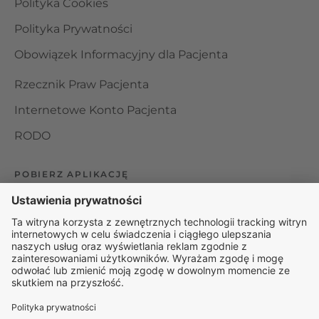
Polityka Cookies
Polityka Prywatności
Obowiązek Informacyjny dla Pacjenta
Rzecznik Praw Pacjenta
Internetowe Konto Pacjenta
RODO
POBIERZ APLIKACJĘ
Organizator udzielania świadczeń telemedycznych jest
podmiotem leczniczym w rozumieniu ustawy z dnia 15
kwietnia 2011 roku o działalności leczniczej, wpisanym do
rejestru podmiotów wykonujących działalność leczniczą pod
numerem: 000000229172.