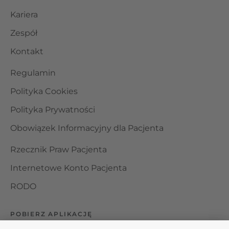
Kariera
Zespół
Kontakt
Regulamin
Polityka Cookies
Polityka Prywatności
Obowiązek Informacyjny dla Pacjenta
Rzecznik Praw Pacjenta
Internetowe Konto Pacjenta
RODO
POBIERZ APLIKACJĘ