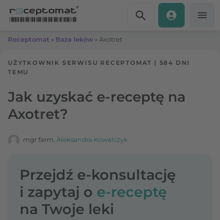
Przejdź do treści
Receptomat
»
Baza leków
»
Axotret
UŻYTKOWNIK SERWISU RECEPTOMAT
|
584 DNI
TEMU
Jak uzyskać e-receptę na
Axotret?
mgr farm.
Aleksandra Kowalczyk
Przejdź e-konsultację
i zapytaj o
e-receptę
na Twoje leki