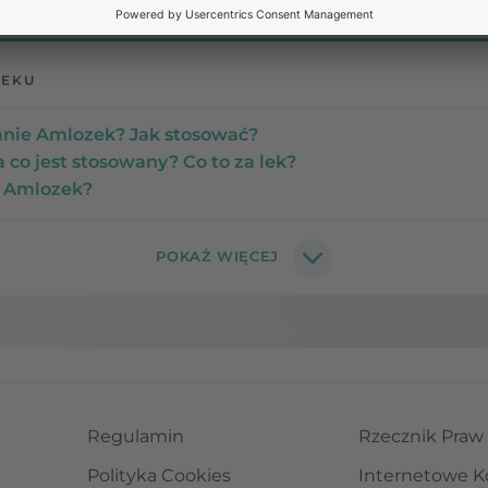
LEKU
nie Amlozek? Jak stosować?
 co jest stosowany? Co to za lek?
u Amlozek?
Regulamin
Rzecznik Praw
Polityka Cookies
Internetowe K