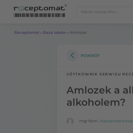
Przejdź do treści
Szukaj:
Receptomat
»
Baza leków
»
Amlozek
POWRÓT
UŻYTKOWNIK SERWISU REC
Amlozek a al
alkoholem?
mgr farm.
Aleksandra Kowa