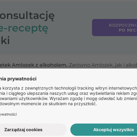
konsultację
e-receptę
ROZPOCZNI
PO REC
ki
bletek Amlozek z alkoholem.
Zarówno Amlozek, jak i alko
ie ciśnienia może prowadzić do zawrotów głowy, omdleń,
kohol może nasilać niektóre działania niepożądane leku,
Pozostałe
pytania: