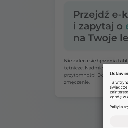
Przejdź e-
i zapytaj o
na Twoje le
Nie zaleca się łączenia ta
tętnicze. Nadmierne obniżen
przytomności. Dodatkowo, al
zmęczenie.