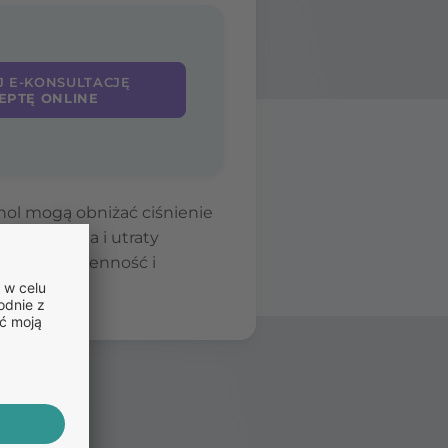
J E-KONSULTACJĘ
EPTĘ ONLINE
hol mogą obniżać ciśnienie
 osłabienia i utraty
 takie jak senność i