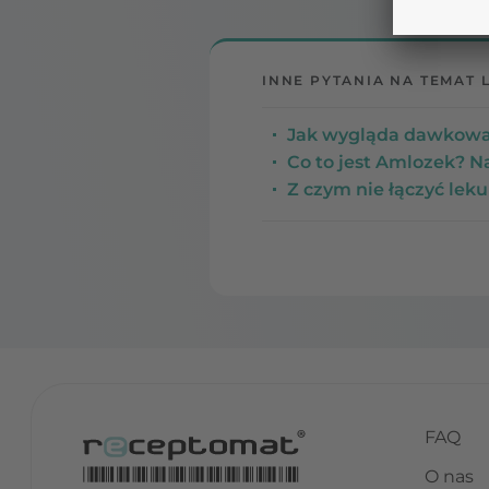
INNE PYTANIA NA TEMAT 
Jak wygląda dawkowa
Co to jest Amlozek? Na
Z czym nie łączyć lek
FAQ
O nas