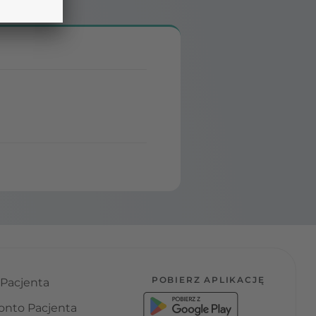
POBIERZ APLIKACJĘ
 Pacjenta
onto Pacjenta