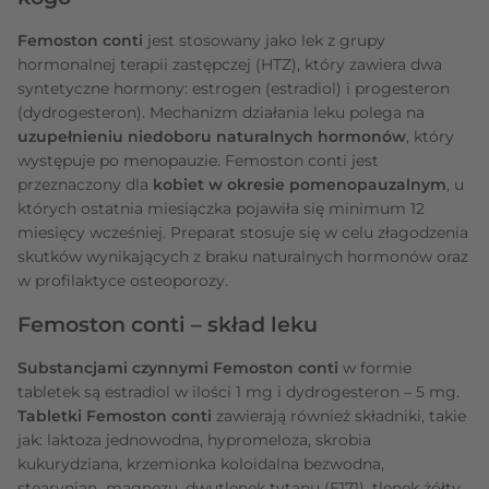
Femoston conti
jest stosowany jako lek z grupy
hormonalnej terapii zastępczej (HTZ), który zawiera dwa
syntetyczne hormony: estrogen (estradiol) i progesteron
(dydrogesteron). Mechanizm działania leku polega na
uzupełnieniu niedoboru naturalnych hormonów
, który
występuje po menopauzie. Femoston conti jest
przeznaczony dla
kobiet w okresie pomenopauzalnym
, u
których ostatnia miesiączka pojawiła się minimum 12
miesięcy wcześniej. Preparat stosuje się w celu złagodzenia
skutków wynikających z braku naturalnych hormonów oraz
w profilaktyce osteoporozy.
Femoston conti – skład leku
Substancjami czynnymi Femoston conti
w formie
tabletek
są estradiol w ilości 1 mg i dydrogesteron – 5 mg.
Tabletki Femoston conti
zawierają również składniki, takie
jak: laktoza jednowodna, hypromeloza, skrobia
kukurydziana, krzemionka koloidalna bezwodna,
stearynian magnezu, dwutlenek tytanu (E171), tlenek żółty