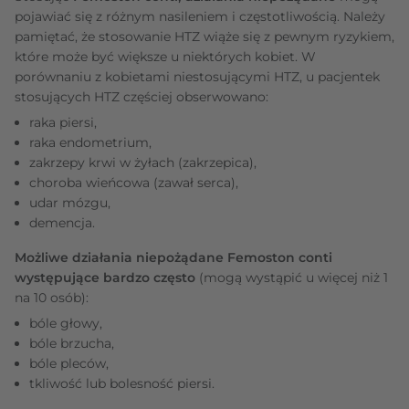
pojawiać się z różnym nasileniem i częstotliwością. Należy
pamiętać, że stosowanie HTZ wiąże się z pewnym ryzykiem,
które może być większe u niektórych kobiet. W
porównaniu z kobietami niestosującymi HTZ, u pacjentek
stosujących HTZ częściej obserwowano:
raka piersi,
raka endometrium,
zakrzepy krwi w żyłach (zakrzepica),
choroba wieńcowa (zawał serca),
udar mózgu,
demencja.
Możliwe działania niepożądane Femoston conti
występujące bardzo często
(mogą wystąpić u więcej niż 1
na 10 osób):
bóle głowy,
bóle brzucha,
bóle pleców,
tkliwość lub bolesność piersi.