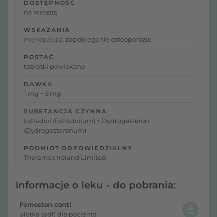
DOSTĘPNOŚĆ
na receptę
WSKAZANIA
menopauza
, zapobieganie osteoporozie
POSTAĆ
tabletki powlekane
DAWKA
1 mg + 5 mg
SUBSTANCJA CZYNNA
Estradiol (Estradiolum) + Dydrogesteron
(Dydrogesteronum)
PODMIOT ODPOWIEDZIALNY
Theramex Ireland Limited
Informacje o leku - do pobrania:
Femoston conti
ulotka (pdf) dla pacjenta