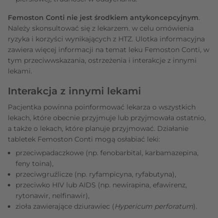
Femoston Conti nie jest środkiem antykoncepcyjnym
.
Należy skonsultować się z lekarzem. w celu omówienia
ryzyka i korzyści wynikających z HTZ. Ulotka informacyjna
zawiera więcej informacji na temat leku Femoston Conti, w
tym przeciwwskazania, ostrzeżenia i interakcje z innymi
lekami.
Interakcja z innymi lekami
Pacjentka powinna poinformować lekarza o wszystkich
lekach, które obecnie przyjmuje lub przyjmowała ostatnio,
a także o lekach, które planuje przyjmować. Działanie
tabletek Femoston Conti mogą osłabiać leki:
przeciwpadaczkowe (np. fenobarbital, karbamazepina,
feny toina),
przeciwgruźlicze (np. ryfampicyna, ryfabutyna),
przeciwko HIV lub AIDS (np. newirapina, efawirenz,
rytonawir, nelfinawir),
zioła zawierające dziurawiec (
Hypericum perforatum
).