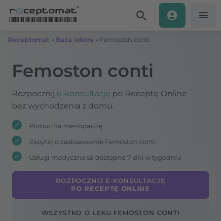
Przejdź do treści
Receptomat
»
Baza leków
»
Femoston conti
Femoston conti
Rozpocznij
e-konsultację
po Receptę Online
bez wychodzenia z domu.
Pomoc na menopauzę
Zapytaj o zastosowanie Femoston conti
Usługi medyczne są dostępne 7 dni w tygodniu
ROZPOCZNIJ E-KONSULTACJĘ
PO RECEPTĘ ONLINE
WSZYSTKO O LEKU FEMOSTON CONTI