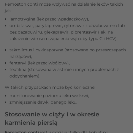
Femoston conti może wpływać na działanie leków takich
jak:
lamotrygina (lek przeciwpadaczkowy),
ombitaswir, parytaprewir, rytonawir z dazabuwirem lub
bez dazabuwiru, glekaprewir, pibrentaswir (leki na
zakażenie wirusem zapalenia wątroby typu C i HCV),
takrolimus i cyklosporyna (stosowane po przeszczepach
narządów),
fentanyl (lek przeciwbólowy),
teofilina (stosowana w astmie i innych problemach z
oddychaniem).
W takich przypadkach może być konieczne:
monitorowanie poziomu leku we krwi,
zmniejszenie dawki danego leku.
Stosowanie w ciąży i w okresie
karmienia piersią
Femoston conti
jest wskazany tylko dla kobiet po