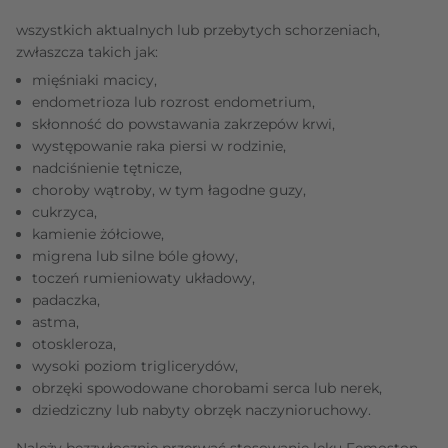
wszystkich aktualnych lub przebytych schorzeniach,
zwłaszcza takich jak:
mięśniaki macicy,
endometrioza lub rozrost endometrium,
skłonność do powstawania zakrzepów krwi,
występowanie raka piersi w rodzinie,
nadciśnienie tętnicze,
choroby wątroby, w tym łagodne guzy,
cukrzyca,
kamienie żółciowe,
migrena lub silne bóle głowy,
toczeń rumieniowaty układowy,
padaczka,
astma,
otoskleroza,
wysoki poziom triglicerydów,
obrzęki spowodowane chorobami serca lub nerek,
dziedziczny lub nabyty obrzęk naczynioruchowy.
Należy bezzwłocznie przerwać stosowanie leku Femoston