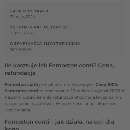
DATA PUBLIKACJI
17 maja, 2024
OSTATNIA AKTUALIZACJA
5 lipca, 2024
WERYFIKACJA MERYTORYCZNA
farmaceuta
Ile kosztuje lek Femoston conti? Cena,
refundacja
Femoston conti
jest lekiem refundowanym.
Cena 100%
Femoston conti
za opakowanie 28 tabletek wynosi
26,53
zł.
Pacjenci uprawnieni do refundacji otrzymają lek za darmo
lub po cenie ryczałtowej. W przyszłości cena leku może
ulec zmianie.
Femoston conti – jak działa, na co i dla
kogo