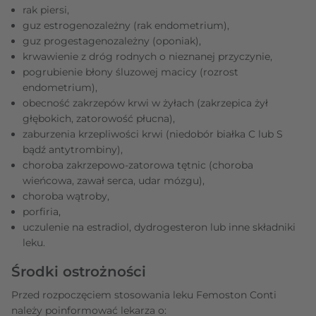
rak piersi,
guz estrogenozależny (rak endometrium),
guz progestagenozależny (oponiak),
krwawienie z dróg rodnych o nieznanej przyczynie,
pogrubienie błony śluzowej macicy (rozrost
endometrium),
obecność zakrzepów krwi w żyłach (zakrzepica żył
głębokich, zatorowość płucna),
zaburzenia krzepliwości krwi (niedobór białka C lub S
bądź antytrombiny),
choroba zakrzepowo-zatorowa tętnic (choroba
wieńcowa, zawał serca, udar mózgu),
choroba wątroby,
porfiria,
uczulenie na estradiol, dydrogesteron lub inne składniki
leku.
Środki ostrożności
Przed rozpoczęciem stosowania leku Femoston Conti
należy poinformować lekarza o: