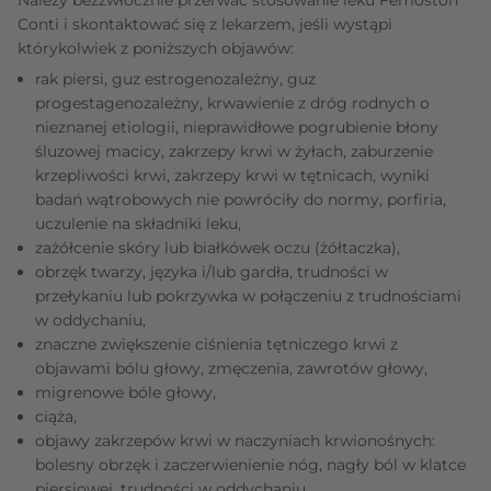
Conti i skontaktować się z lekarzem, jeśli wystąpi
którykolwiek z poniższych objawów:
rak piersi, guz estrogenozależny, guz
progestagenozależny, krwawienie z dróg rodnych o
nieznanej etiologii, nieprawidłowe pogrubienie błony
śluzowej macicy, zakrzepy krwi w żyłach, zaburzenie
krzepliwości krwi, zakrzepy krwi w tętnicach, wyniki
badań wątrobowych nie powróciły do normy, porfiria,
uczulenie na składniki leku,
zażółcenie skóry lub białkówek oczu (żółtaczka),
obrzęk twarzy, języka i/lub gardła, trudności w
przełykaniu lub pokrzywka w połączeniu z trudnościami
w oddychaniu,
znaczne zwiększenie ciśnienia tętniczego krwi z
objawami bólu głowy, zmęczenia, zawrotów głowy,
migrenowe bóle głowy,
ciąża,
objawy zakrzepów krwi w naczyniach krwionośnych:
bolesny obrzęk i zaczerwienienie nóg, nagły ból w klatce
piersiowej, trudności w oddychaniu.