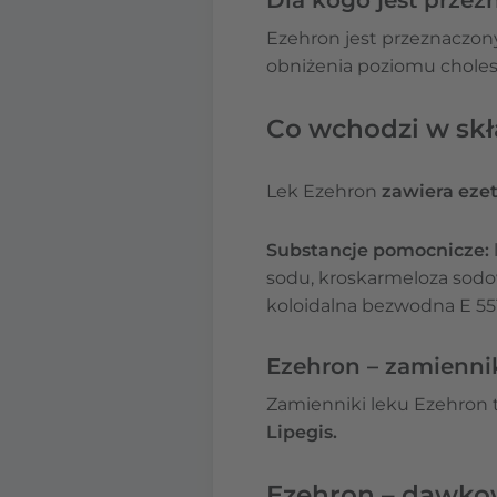
Ezehron jest przeznaczon
obniżenia poziomu choles
Co wchodzi w skł
Lek Ezehron
zawiera eze
Substancje pomocnicze:
sodu, kroskarmeloza sodow
koloidalna bezwodna E 551,
Ezehron – zamienni
Zamienniki leku Ezehron t
Lipegis.
Ezehron – dawko