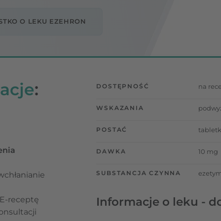
STKO O LEKU EZEHRON
acje
:
DOSTĘPNOŚĆ
na rec
WSKAZANIA
podwyż
POSTAĆ
tabletk
enia
DAWKA
10 mg
SUBSTANCJA CZYNNA
ezetym
 wchłanianie
 E-receptę
Informacje o leku - d
nsultacji