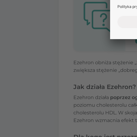
Ezehron obniża stężenie „
zwiększa stężenie „dobreg
Jak działa Ezehron?
Ezehron działa
poprzez og
poziomu cholesterolu całk
cholesterolu HDL. W skoja
Ezehron wzmacnia efekt t
Dla kogo jest przez