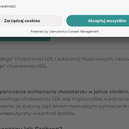
ZAPYTAJ O LEK
Masz pytania dotyczące leku?
Zadaj je naszym specjalis
Odpowiedź na pytanie nie stanowi porady medycznej. W celu uzyska
umów się na teleporadę w Receptomat.
ZAPYTAJ O LEK
złego” cholesterolu LDL i substancji tłuszczowych, nazyw
o” cholesterolu HDL.
raniczenie wchłaniania cholesterolu w jelicie cienkim
owitego, cholesterolu LDL oraz triglicerydów, a jednocz
rzeniu ze statyną, czyli lekiem hamującym wytwarzanie 
erapeutyczny w kontroli lipidów.
naczony lek Ezehron?