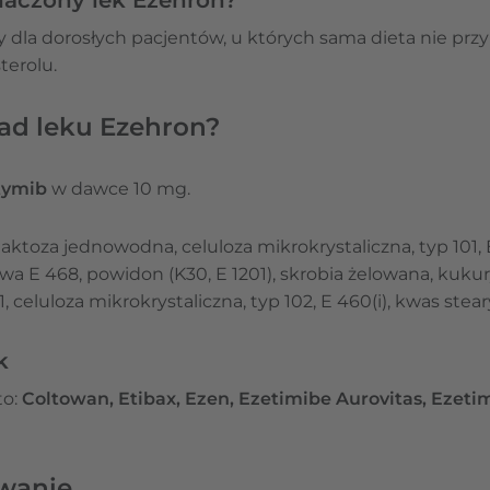
y dla dorosłych pacjentów, u których sama dieta nie pr
terolu.
ad leku Ezehron?
tymib
w dawce 10 mg.
laktoza jednowodna, celuloza mikrokrystaliczna, typ 101, E
a E 468, powidon (K30, E 1201), skrobia żelowana, kuku
 celuloza mikrokrystaliczna, typ 102, E 460(i), kwas stea
k
o:
Coltowan, Etibax, Ezen, Ezetimibe Aurovitas, Ezeti
wanie