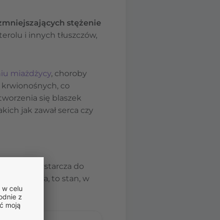
zmniejszających stężenie
erolu i innych tłuszczów,
niu miażdżycy
, choroby
 krwionośnych, co
tworzenia się blaszek
ich jak zawał serca czy
rolu nie wystarcza do
lesterolemia, to stan, w
e.