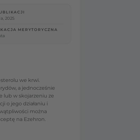
UBLIKACJI
ia, 2025
IKACJA MERYTORYCZNA
uta
terolu we krwi.
erydów, a jednocześnie
 lub w skojarzeniu ze
i o jego działaniu i
 wątpliwości można
eceptę na Ezehron.