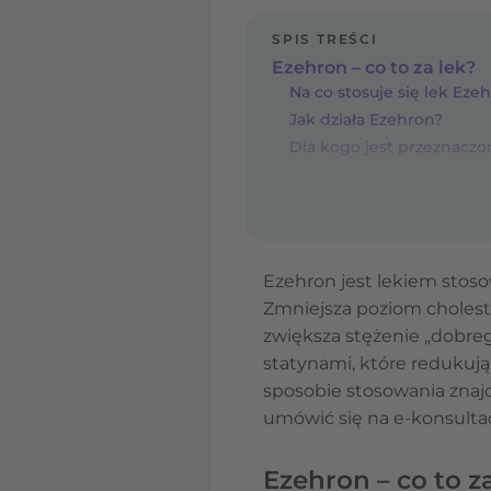
SPIS TREŚCI
Ezehron – co to za lek?
Na co stosuje się lek Eze
Jak działa Ezehron?
Dla kogo jest przeznaczo
Ezehron jest lekiem stos
Zmniejsza poziom cholester
zwiększa stężenie „dobreg
statynami, które redukują
sposobie stosowania znaj
umówić się na e-konsulta
Ezehron – co to z