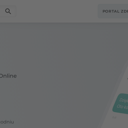
PORTAL Z
Online
godniu