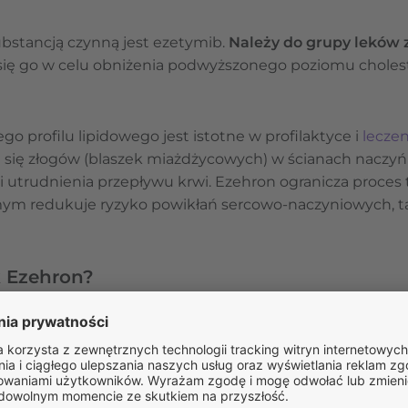
ubstancją czynną jest ezetymib.
Należy do grupy leków 
 się go w celu obniżenia podwyższonego poziomu cholest
 profilu lipidowego jest istotne w profilaktyce i
lecze
u się złogów (blaszek miażdżycowych) w ścianach naczyń
i utrudnienia przepływu krwi. Ezehron ogranicza proces 
m redukuje ryzyko powikłań sercowo-naczyniowych, tak
k Ezehron?
jentów, u których sama dieta obniżająca poziom choleste
ia cholesterolu. Podwyższony cholesterol, czyli hipercho
rolu we krwi przekracza wartości uznawane za prawidłow