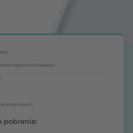
eptę
szone stężenie cholesterolu
i
ib (Ezetimibum)
o pobrania: