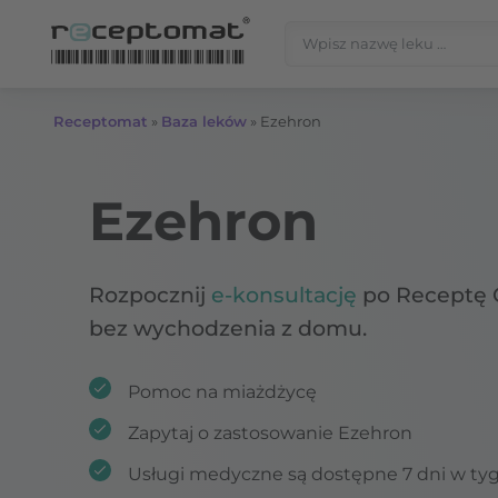
Przejdź do treści
Szukaj:
Receptomat
»
Baza leków
»
Ezehron
Ezehron
Rozpocznij
e-konsultację
po Receptę 
bez wychodzenia z domu.
Pomoc na miażdżycę
Zapytaj o zastosowanie Ezehron
Usługi medyczne są dostępne 7 dni w ty