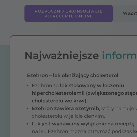
ROZPOCZNIJ E-KONSULTACJĘ
WSZY
PO RECEPTĘ ONLINE
Najważniejsze
inform
Ezehron – lek obniżający cholesterol
Ezehron to
lek stosowany w leczeniu
hipercholesterolemii (zwiększonego stęż
cholesterolu we krwi).
Ezehron zawiera ezetymib
, który hamuje
cholesterolu w jelicie cienkim.
Lek jest
wydawany wyłącznie na receptę
.
na lek Ezehron można otrzymać podczas ko