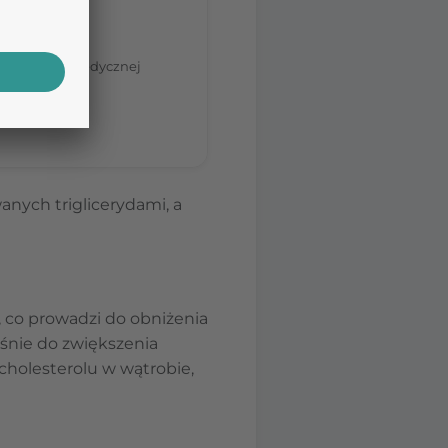
tom.
nia porady medycznej
anych triglicerydami, a
, co prowadzi do obniżenia
eśnie do zwiększenia
cholesterolu w wątrobie,