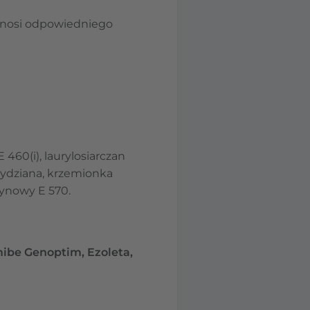
zynosi odpowiedniego
 460(i), laurylosiarczan
rydziana, krzemionka
rynowy E 570.
mibe Genoptim, Ezoleta,