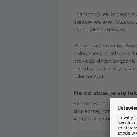
Ezehron to lek, którego s
lipidów we krwi
. Stosuje
takich jak triglicerydy.
Utrzymywanie prawidłowego
polegającej na odkładani
prowadzi do ich zwężenia 
miażdżycowych i tym samy
udar mózgu.
Na co stosuje się le
Ezehron stosuje się u pac
skutecznej kontroli stężen
którym stężenie choleste