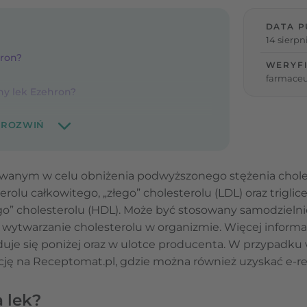
DATA P
14 sierpn
hron?
WERYF
farmace
ny lek Ezehron?
owanym w celu obniżenia podwyższonego stężenia choles
olu całkowitego, „złego” cholesterolu (LDL) oraz triglic
o” cholesterolu (HDL). Może być stosowany samodzielnie
 wytwarzanie cholesterolu w organizmie. Więcej informacj
duje się poniżej oraz w ulotce producenta. W przypadku
cję na Receptomat.pl, gdzie można również uzyskać e-r
a lek?