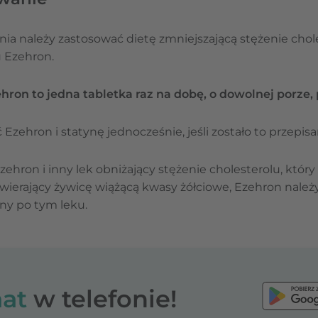
ia należy zastosować dietę zmniejszającą stężenie choles
 Ezehron.
ron to jedna tabletka raz na dobę, o dowolnej porze, 
zehron i statynę jednocześnie, jeśli zostało to przepisa
zehron i inny lek obniżający stężenie cholesterolu, któr
zawierający żywicę wiążącą kwasy żółciowe, Ezehron należ
ny po tym leku.
at
w telefonie!