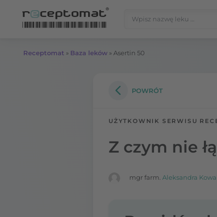
Przejdź do treści
Szukaj:
Receptomat
»
Baza leków
»
Asertin 50
POWRÓT
UŻYTKOWNIK SERWISU REC
Z czym nie łą
mgr farm.
Aleksandra Kowa