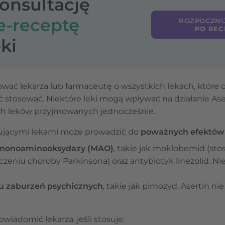
konsultację
e-receptę
ROZPOCZNI
PO REC
ki
wać lekarza lub farmaceutę o wszystkich lekach, które 
 stosować. Niektóre leki mogą wpływać na działanie Ase
ch leków przyjmowanych jednocześnie.
pującymi lekami może prowadzić do
poważnych efektów
w monoaminooksydazy (MAO)
, takie jak moklobemid (sto
czeniu choroby Parkinsona) oraz antybiotyk linezolid. Nie
iu zaburzeń psychicznych
, takie jak pimozyd. Asertin 
iadomić lekarza, jeśli stosuje: