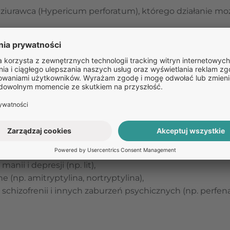
e dziurawca (Hypericum perforatum), którego działanie mo
inokwas tryptofan,
amadol),
 migreny (np. sumatryptan),
p. warfaryna),
iwzapalne (np. ibuprofen, kwas salicylowy),
zepam),
p. fenytoina),
 cukrzycy (np. tolbutamid),
 chorób żołądka (np. cymetydyna),
anii i depresji (np. lit),
e (np. amitryptylina, nortryptylina),
 schizofrenii i innych zaburzeń psychicznych (np. perf