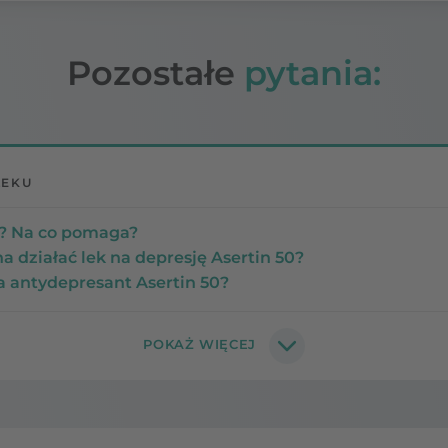
Pozostałe
pytania:
LEKU
50? Na co pomaga?
a działać lek na depresję Asertin 50?
a antydepresant Asertin 50?