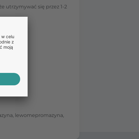
że utrzymywać się przez 1-2
enazyna, lewomepromazyna,