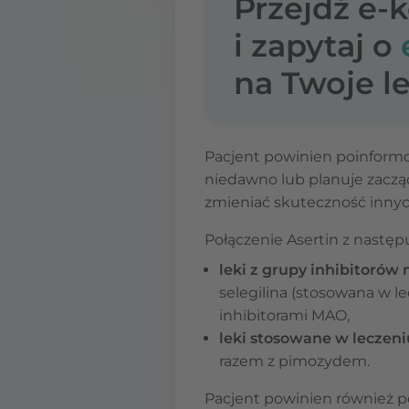
Przejdź e-
i zapytaj o
na Twoje le
Pacjent powinien poinformo
niedawno lub planuje zacząć
zmieniać skuteczność inny
Połączenie Asertin z nastę
leki z grupy inhibitoró
selegilina (stosowana w le
inhibitorami MAO,
leki stosowane w leczen
razem z pimozydem.
Pacjent powinien również pow