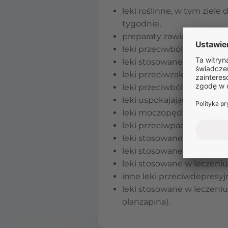
leki roślinne, w tym ziel
tygodnie,
preparaty zawierające am
leki przeciwbólowe (np. tr
leki stosowane w leczeniu
leki przeciwzakrzepowe (n
leki przeciwbólowe i przec
leki uspokajające (np. dia
leki moczopędne,
leki przeciwpadaczkowe (n
leki stosowane w leczeniu
leki stosowane w leczeniu
leki stosowane w leczeniu m
inne leki przeciwdepresyjn
leki stosowane w leczeniu
olanzapina).