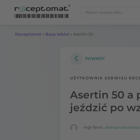
Przejdź do treści
Szukaj:
Receptomat
»
Baza leków
»
Asertin 50
POWRÓT
UŻYTKOWNIK SERWISU REC
Asertin 50 a
jeździć po wz
mgr farm.
Aleksandra Kowa