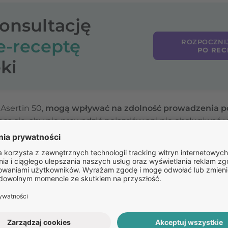
konsultację
e-receptę
ROZPOCZNI
PO REC
ki
Asertin 50,
mogą wpływać na zdolność prowadzenia po
eca się, aby nie prowadzić pojazdów ani nie obsługiwa
pływa na jego reakcje i zdolności motoryczne. Może się z
głowy, senność lub inne efekty uboczne, które mogą utr
Pozostałe
pytania: