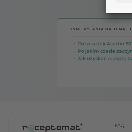
INNE PYTANIA NA TEMAT 
Co to za lek Asertin 
Po jakim czasie zaczyn
Jak uzyskać receptę n
FAQ