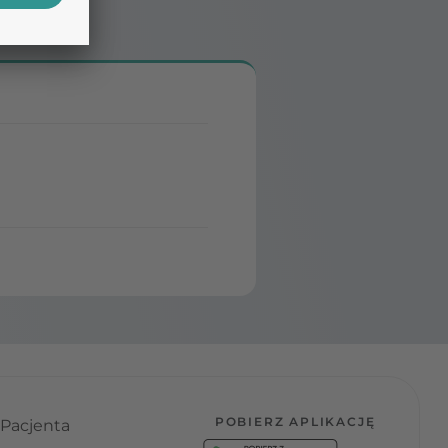
POBIERZ APLIKACJĘ
 Pacjenta