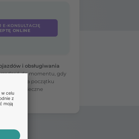
J E-KONSULTACJĘ
EPTĘ ONLINE
jazdów i obsługiwania
ć urządzeń do momentu, gdy
darzyć, że na początku
udniać bezpieczne