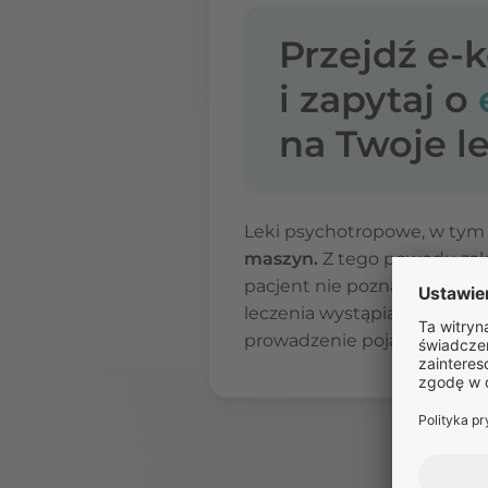
Przejdź e-
i zapytaj o
na Twoje le
Leki psychotropowe, w tym 
maszyn.
Z tego powodu zal
pacjent nie pozna, jak lek w
leczenia wystąpią zawroty 
prowadzenie pojazdów.