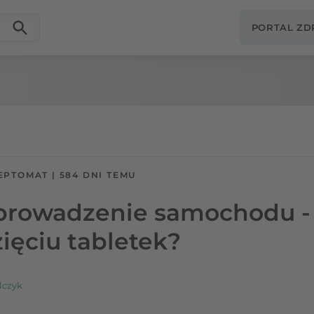
PORTAL Z
EPTOMAT
|
584 DNI TEMU
 prowadzenie samochodu -
ięciu tabletek?
lczyk