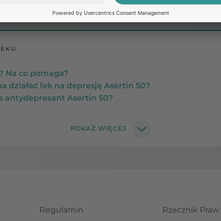
LEKU
50? Na co pomaga?
a działać lek na depresję Asertin 50?
a antydepresant Asertin 50?
Regulamin
Rzecznik Praw