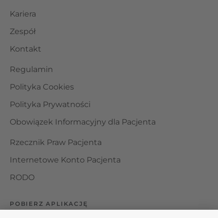
Kariera
Zespół
Kontakt
Regulamin
Polityka Cookies
Polityka Prywatności
Obowiązek Informacyjny dla Pacjenta
Rzecznik Praw Pacjenta
Internetowe Konto Pacjenta
RODO
POBIERZ APLIKACJĘ