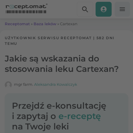
Przejdź do treści
Receptomat
»
Baza leków
»
Cartexan
UŻYTKOWNIK SERWISU RECEPTOMAT
|
582 DNI
TEMU
Jakie są wskazania do
stosowania leku Cartexan?
mgr farm.
Aleksandra Kowalczyk
Przejdź e-konsultację
i zapytaj o
e-receptę
na Twoje leki