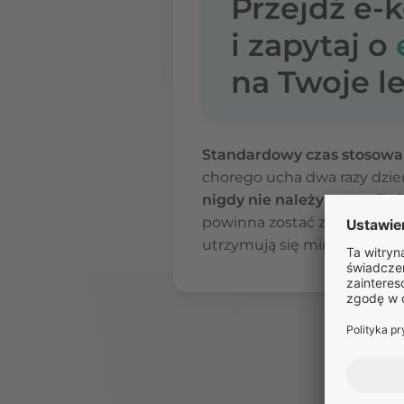
Przejdź e-
i zapytaj o
na Twoje le
Standardowy czas stosowan
chorego ucha dwa razy dzienn
nigdy nie należy go wydłuż
powinna zostać zakończona, 
utrzymują się mimo leczeni