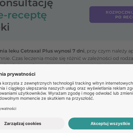
konsultację
e-receptę
ROZPOCZNI
PO REC
ki
ia leku Cetraxal Plus wynosi 7 dni
, przy czym należy a
ie. Czas leczenia może się różnić w zależności od rodzaju 
ać ani skracać na własną rękę.
Nawet jeśli objawy ustąp
aby zapobiec nawrotowi infekcji i rozwojowi oporności ba
a, konieczna jest ponowna konsultacja medyczna.
Pozostałe
pytania: