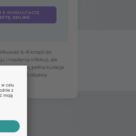
J E-KONSULTACJĘ
EPTĘ ONLINE
plikować 6–8 kropli do
i nasilenia infekcji, ale
ią wcześniej, pełna kuracja
kterii. Jeśli objawy