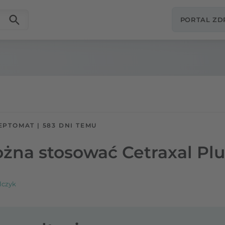
PORTAL Z
EPTOMAT
|
583 DNI TEMU
żna stosować Cetraxal Plu
lczyk