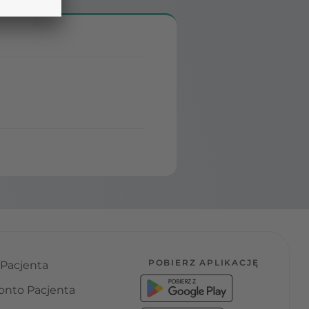
POBIERZ APLIKACJĘ
 Pacjenta
onto Pacjenta