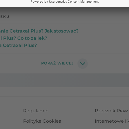
LEKU
ie Cetraxal Plus? Jak stosować?
 Plus? Co to za lek?
a Cetraxal Plus?
Regulamin
Rzecznik Praw
Polityka Cookies
Internetowe K