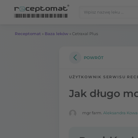
Przejdź do treści
Szukaj:
Receptomat
»
Baza leków
»
Cetraxal Plus
POWRÓT
UŻYTKOWNIK SERWISU REC
Jak długo mo
mgr farm.
Aleksandra Kowa