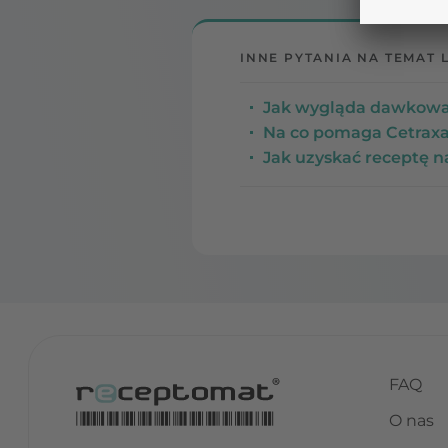
INNE PYTANIA NA TEMAT 
Jak wygląda dawkowan
Na co pomaga Cetraxal
Jak uzyskać receptę n
FAQ
O nas