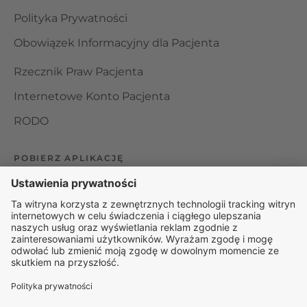
Polityka Prywatności
Obowiązek Informacyjny dla Pacjenta
Rzecznik Praw Pacjenta
Internetowe Konto Pacjenta
RODO
POBIERZ APLIKACJĘ
Organizator udzielania świadczeń telemedycznych jest
podmiotem leczniczym w rozumieniu ustawy z dnia 15
kwietnia 2011 roku o działalności leczniczej, wpisanym do
rejestru podmiotów wykonujących działalność leczniczą pod
numerem: 000000229172.