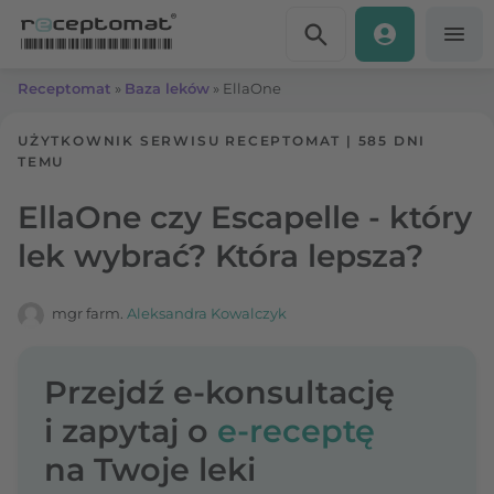
Przejdź do treści
Receptomat
»
Baza leków
»
EllaOne
UŻYTKOWNIK SERWISU RECEPTOMAT
|
585 DNI
TEMU
EllaOne czy Escapelle - który
lek wybrać? Która lepsza?
mgr farm.
Aleksandra Kowalczyk
Przejdź e-konsultację
i zapytaj o
e-receptę
na Twoje leki