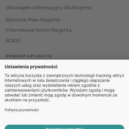
Obowiązek Informacyjny dla Pacjenta
Rzecznik Praw Pacjenta
Internetowe Konto Pacjenta
RODO
POBIERZ APLIKACJĘ
Organizator udzielania świadczeń telemedycznych jest
podmiotem leczniczym w rozumieniu ustawy z dnia 15
kwietnia 2011 roku o działalności leczniczej, wpisanym do
rejestru podmiotów wykonujących działalność leczniczą pod
numerem: 000000229172.
© 2025 Rapiomed Group Sp. z o.o.
Baza Leków
Baza
przypadłości