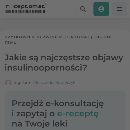
Przejdź do treści
Receptomat
»
Portal zdrowia
UŻYTKOWNIK SERWISU RECEPTOMAT
|
585 DNI
TEMU
Jakie są najczęstsze objawy
insulinooporności?
mgr farm.
Aleksandra Kowalczyk
Przejdź e-konsultację
i zapytaj o
e-receptę
na Twoje leki