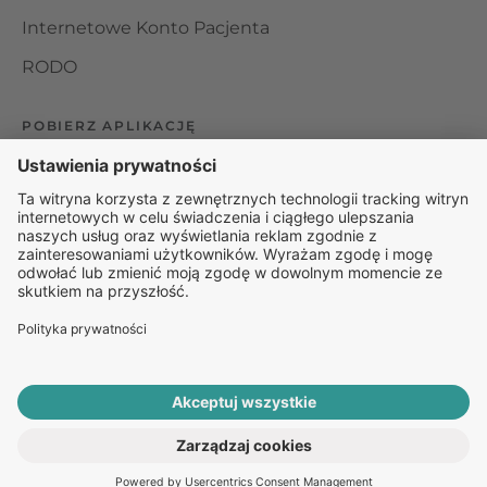
Internetowe Konto Pacjenta
RODO
POBIERZ APLIKACJĘ
Organizator udzielania świadczeń telemedycznych jest
podmiotem leczniczym w rozumieniu ustawy z dnia 15
kwietnia 2011 roku o działalności leczniczej, wpisanym do
rejestru podmiotów wykonujących działalność leczniczą pod
numerem: 000000229172.
© 2025 Rapiomed Group Sp. z o.o.
Baza Leków
Baza
przypadłości
ROZPOCZNIJ E-KONSULTACJĘ
PO RECEPTĘ ONLINE