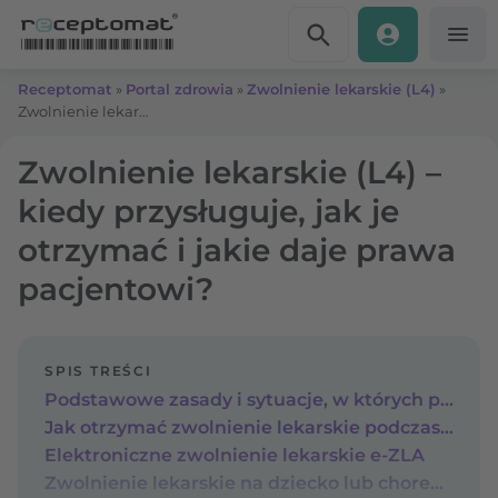
Przejdź do treści
Receptomat
»
Portal zdrowia
»
Zwolnienie lekarskie (L4)
»
Zwolnienie lekarskie (L4) – kiedy przysługuje, jak je otrzymać i jakie daje prawa pacjentowi?
Zwolnienie lekarskie (L4) –
kiedy przysługuje, jak je
otrzymać i jakie daje prawa
pacjentowi?
SPIS TREŚCI
Podstawowe zasady i sytuacje, w których przysługuje zwolnienie lekarskie L4
Jak otrzymać zwolnienie lekarskie podczas wizyty stacjonarnej lub teleporady?
Elektroniczne zwolnienie lekarskie e-ZLA
Zwolnienie lekarskie na dziecko lub chorego członka rodziny