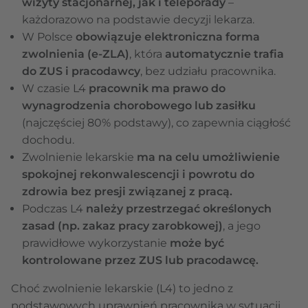
wizyty stacjonarnej, jak i teleporady
–
każdorazowo na podstawie decyzji lekarza.
W Polsce
obowiązuje elektroniczna forma
zwolnienia (e-ZLA)
, która
automatycznie trafia
do ZUS i pracodawcy
, bez udziału pracownika.
W czasie L4
pracownik ma prawo do
wynagrodzenia chorobowego lub zasiłku
(najczęściej 80% podstawy), co zapewnia ciągłość
dochodu.
Zwolnienie lekarskie
ma na celu umożliwienie
spokojnej rekonwalescencji i powrotu do
zdrowia bez presji związanej z pracą.
Podczas L4
należy przestrzegać określonych
zasad (np. zakaz pracy zarobkowej)
, a jego
prawidłowe wykorzystanie
może być
kontrolowane przez ZUS lub pracodawcę.
Choć zwolnienie lekarskie (L4) to jedno z
podstawowych uprawnień pracownika w sytuacji