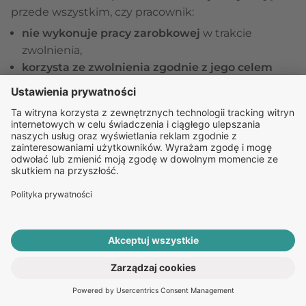
przede wszystkim, czy pracownik:
nie wykonuje pracy zarobkowej
w trakcie
zwolnienia,
korzysta ze zwolnienia zgodnie z jego celem
medycznym
,
przebywa pod adresem wskazanym w e-ZLA
(o
ile nie wskazano inaczej),
przestrzega zaleceń lekarskich i nie utrudnia
procesu leczenia
.
Kontrola może odbyć się zarówno w miejscu
zamieszkania, jak i poprzez analizę dokumentacji
medycznej lub wyjaśnień składanych przez
ubezpieczonego.
Konsekwencje nieprawidłowości
ROZPOCZNIJ E-KONSULTACJĘ
PO ZWOLNIENIE ONLINE
Jeżeli kontrola ZUS wykaże nieprawidłowości, może
to skutkować poważnymi konsekwencjami.