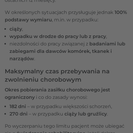
ostatnich 12 miesięcy.
W określonych sytuacjach przysługuje jednak
100%
podstawy wymiaru
, m.in. w przypadku:
ciąży
,
wypadku w drodze do pracy lub z pracy
,
niezdolności do pracy związanej z
badaniami lub
zabiegami dla dawców komórek, tkanek i
narządów
.
Maksymalny czas przebywania na
zwolnieniu chorobowym
Okres pobierania zasiłku chorobowego jest
ograniczony
i co do zasady wynosi:
182 dni
– w przypadku większości schorzeń,
270 dni
– w przypadku
ciąży lub gruźlicy
.
Po wyczerpaniu tego limitu pacjent może ubiegać