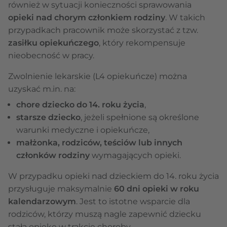
również w sytuacji konieczności sprawowania
opieki nad chorym członkiem rodziny
. W takich
przypadkach pracownik może skorzystać z tzw.
zasiłku opiekuńczego
, który rekompensuje
nieobecność w pracy.
Zwolnienie lekarskie (L4 opiekuńcze) można
uzyskać m.in. na:
chore dziecko do 14. roku życia
,
starsze dziecko
, jeżeli spełnione są określone
warunki medyczne i opiekuńcze,
małżonka, rodziców, teściów lub innych
członków rodziny
wymagających opieki.
W przypadku opieki nad dzieckiem do 14. roku życia
przysługuje maksymalnie
60 dni opieki w roku
kalendarzowym
. Jest to istotne wsparcie dla
rodziców, którzy muszą nagle zapewnić dziecku
stałą opiekę w trakcie choroby.