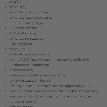
beta-blokery,
diazoksyd,
leki przeciwarytmiczne,
leki przeciwpsychotyczne,
leki przeciwdepresyjne,
leki moczopędne,
kortykosteroidy,
leki przeczyszczające,
amfoterycyna,
penicylina G,
adrenalina, noradrenalina,
leki na AIDS (np. rytonawir, indynawir, nelfinawir),
ketokonazol, itrakonazol,
karbenoksolon,
niesteroidowe leki przeciwzapalne,
leki zwiotczające mięśnie,
azotany i inne substancje rozszerzające naczynia,
inne leki obniżające ciśnienie tętnicze (np. metyldopa),
niektóre antybiotyki (ryfampicyna, erytromycyna,
klarytromycyna),
ziele dziurawca,