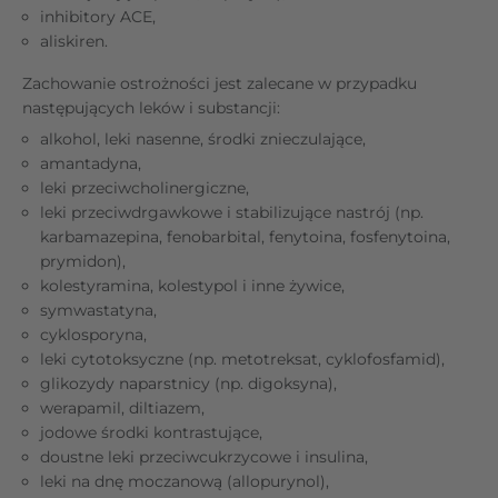
inhibitory ACE,
aliskiren.
Zachowanie ostrożności jest zalecane w przypadku
następujących leków i substancji:
alkohol, leki nasenne, środki znieczulające,
amantadyna,
leki przeciwcholinergiczne,
leki przeciwdrgawkowe i stabilizujące nastrój (np.
karbamazepina, fenobarbital, fenytoina, fosfenytoina,
prymidon),
kolestyramina, kolestypol i inne żywice,
symwastatyna,
cyklosporyna,
leki cytotoksyczne (np. metotreksat, cyklofosfamid),
glikozydy naparstnicy (np. digoksyna),
werapamil, diltiazem,
jodowe środki kontrastujące,
doustne leki przeciwcukrzycowe i insulina,
leki na dnę moczanową (allopurynol),