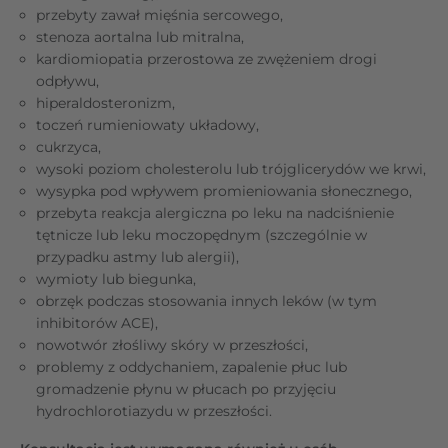
przebyty zawał mięśnia sercowego,
stenoza aortalna lub mitralna,
kardiomiopatia przerostowa ze zwężeniem drogi
odpływu,
hiperaldosteronizm,
toczeń rumieniowaty układowy,
cukrzyca,
wysoki poziom cholesterolu lub trójglicerydów we krwi,
wysypka pod wpływem promieniowania słonecznego,
przebyta reakcja alergiczna po leku na nadciśnienie
tętnicze lub leku moczopędnym (szczególnie w
przypadku astmy lub alergii),
wymioty lub biegunka,
obrzęk podczas stosowania innych leków (w tym
inhibitorów ACE),
nowotwór złośliwy skóry w przeszłości,
problemy z oddychaniem, zapalenie płuc lub
gromadzenie płynu w płucach po przyjęciu
hydrochlorotiazydu w przeszłości.