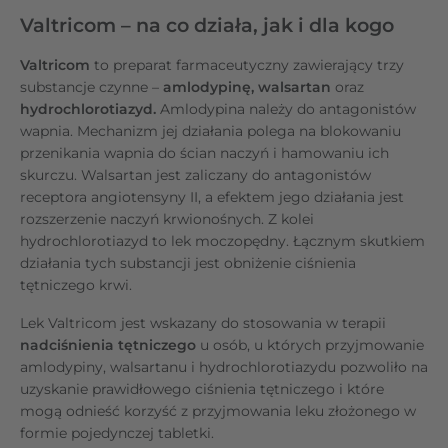
Valtricom – na co działa, jak i dla kogo
Valtricom
to preparat farmaceutyczny zawierający trzy
substancje czynne –
amlodypinę, walsartan
oraz
hydrochlorotiazyd.
Amlodypina należy do antagonistów
wapnia. Mechanizm jej działania polega na blokowaniu
przenikania wapnia do ścian naczyń i hamowaniu ich
skurczu. Walsartan jest zaliczany do antagonistów
receptora angiotensyny II, a efektem jego działania jest
rozszerzenie naczyń krwionośnych. Z kolei
hydrochlorotiazyd to lek moczopędny. Łącznym skutkiem
działania tych substancji jest obniżenie ciśnienia
tętniczego krwi.
Lek Valtricom jest wskazany do stosowania w terapii
nadciśnienia tętniczego
u osób, u których przyjmowanie
amlodypiny, walsartanu i hydrochlorotiazydu pozwoliło na
uzyskanie prawidłowego ciśnienia tętniczego i które
mogą odnieść korzyść z przyjmowania leku złożonego w
formie pojedynczej tabletki.