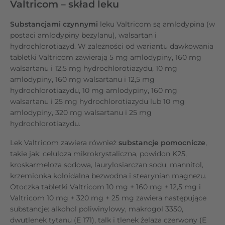
Valtricom – skład leku
Substancjami czynnymi
leku Valtricom są amlodypina (w
postaci amlodypiny bezylanu), walsartan i
hydrochlorotiazyd.
W zależności od wariantu dawkowania
tabletki Valtricom zawierają 5 mg amlodypiny, 160 mg
walsartanu i 12,5 mg hydrochlorotiazydu, 10 mg
amlodypiny, 160 mg walsartanu i 12,5 mg
hydrochlorotiazydu, 10 mg amlodypiny, 160 mg
walsartanu i 25 mg hydrochlorotiazydu lub 10 mg
amlodypiny, 320 mg walsartanu i 25 mg
hydrochlorotiazydu.
Lek Valtricom zawiera również
substancje pomocnicze
,
takie jak: celuloza mikrokrystaliczna, powidon K25,
kroskarmeloza sodowa, laurylosiarczan sodu, mannitol,
krzemionka koloidalna bezwodna i stearynian magnezu.
Otoczka tabletki Valtricom 10 mg + 160 mg + 12,5 mg i
Valtricom 10 mg + 320 mg + 25 mg zawiera następujące
substancje: alkohol poliwinylowy, makrogol 3350,
dwutlenek tytanu (E 171), talk i tlenek żelaza czerwony (E