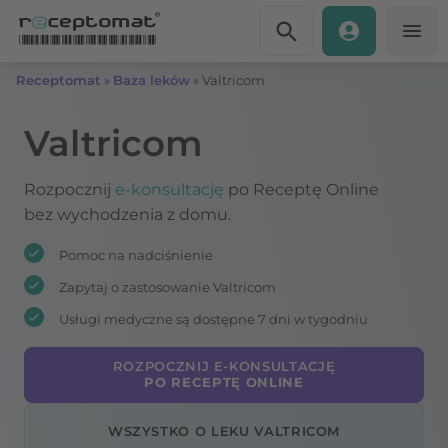
Przejdź do treści
Receptomat
»
Baza leków
»
Valtricom
Valtricom
Rozpocznij
e-konsultację
po Receptę Online
bez wychodzenia z domu.
Pomoc na nadciśnienie
Zapytaj o zastosowanie Valtricom
Usługi medyczne są dostępne 7 dni w tygodniu
ROZPOCZNIJ E-KONSULTACJĘ
PO RECEPTĘ ONLINE
WSZYSTKO O LEKU VALTRICOM