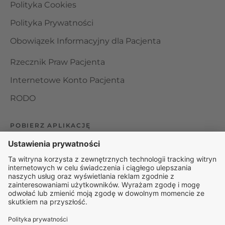
Polityka Cookies
Polityka Prywatności
Obowiązek Informacyjny dla Pacjenta
Rzecznik Praw Pacjenta
Internetowe Konto Pacjenta
RODO
POBIERZ APLIKACJĘ
Organizator udzielania świadczeń telemedycznych jest
podmiotem leczniczym w rozumieniu ustawy z dnia 15
kwietnia 2011 roku o działalności leczniczej, wpisanym do
rejestru podmiotów wykonujących działalność leczniczą pod
numerem: 000000229172.