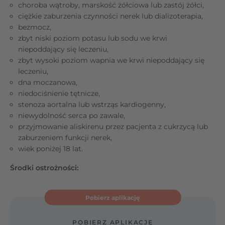
choroba wątroby, marskość żółciowa lub zastój żółci,
ciężkie zaburzenia czynności nerek lub dializoterapia,
bezmocz,
zbyt niski poziom potasu lub sodu we krwi
niepoddający się leczeniu,
zbyt wysoki poziom wapnia we krwi niepoddający się
leczeniu,
dna moczanowa,
niedociśnienie tętnicze,
stenoza aortalna lub wstrząs kardiogenny,
niewydolność serca po zawale,
przyjmowanie aliskirenu przez pacjenta z cukrzycą lub
zaburzeniem funkcji nerek,
wiek poniżej 18 lat.
Środki ostrożności:
Pobierz aplikację
POBIERZ APLIKACJĘ