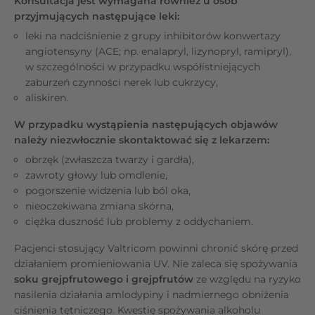
Konsultacja jest wymagana również u osób
przyjmujących następujące leki:
leki na nadciśnienie z grupy inhibitorów konwertazy
angiotensyny (ACE; np. enalapryl, lizynopryl, ramipryl),
w szczególności w przypadku współistniejących
zaburzeń czynności nerek lub cukrzycy,
aliskiren.
W przypadku wystąpienia następujących objawów
należy niezwłocznie skontaktować się z lekarzem:
obrzęk (zwłaszcza twarzy i gardła),
zawroty głowy lub omdlenie,
pogorszenie widzenia lub ból oka,
nieoczekiwana zmiana skórna,
ciężka duszność lub problemy z oddychaniem.
Pacjenci stosujący Valtricom powinni chronić skórę przed
działaniem promieniowania UV. Nie zaleca się spożywania
soku grejpfrutowego i grejpfrutów
ze względu na ryzyko
nasilenia działania amlodypiny i nadmiernego obniżenia
ciśnienia tętniczego. Kwestię spożywania alkoholu