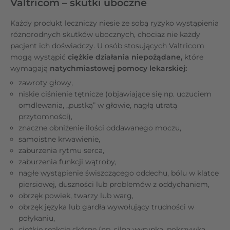
Valtricom – skutki uboczne
Każdy produkt leczniczy niesie ze sobą ryzyko wystąpienia
różnorodnych skutków ubocznych, chociaż nie każdy
pacjent ich doświadczy. U osób stosujących Valtricom
mogą wystąpić
ciężkie działania niepożądane,
które
wymagają
natychmiastowej pomocy lekarskiej:
zawroty głowy,
niskie ciśnienie tętnicze (objawiające się np. uczuciem
omdlewania, „pustką” w głowie, nagłą utratą
przytomności),
znaczne obniżenie ilości oddawanego moczu,
samoistne krwawienie,
zaburzenia rytmu serca,
zaburzenia funkcji wątroby,
nagłe wystąpienie świszczącego oddechu, bólu w klatce
piersiowej, duszności lub problemów z oddychaniem,
obrzęk powiek, twarzy lub warg,
obrzęk języka lub gardła wywołujący trudności w
połykaniu,
ciężkie reakcje skórne (np. silna wysypka, pokrzywka,