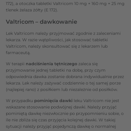
172), a otoczka tabletki Valtricom 10 mg + 160 mg + 25 mg
tlenek żelaza żółty (E 172).
Valtricom – dawkowanie
Lek Valtricom należy przyjmować zgodnie z zaleceniami
lekarza. W razie wątpliwości,
jak stosować tabletki
Valtricom, należy skonsultować się z lekarzem lub
farmaceutą.
W terapii
nadciśnienia tętniczego
zaleca się
przyjmowanie jednej tabletki na dobę, przy czym
odpowiednia dawka zostanie dobrana indywidualnie przez
lekarza. Lek należy zażywać codziennie o tej samej porze
(najlepiej rano) z posiłkiem lub niezależnie od posiłków.
W przypadku
pominięcia dawki
leku Valtricom nie jest
wskazane stosowanie podwójnej dawki. Należy przyjąć
pominiętą dawkę niezwłocznie po przypomnieniu sobie, o
ile nie zbliża się czas przyjęcia kolejnej dawki. W takiej
sytuacji należy przyjąć pojedynczą dawkę o normalnej