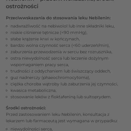
ostrożności
Przeciwwskazania do stosowania leku Nebilenin:
nadwrażliwość na nebiwolol lub inne składniki leku,
niskie ciśnienie tętnicze (<90 mmHg),
słabe krążenie krwi w kończynach,
bardzo wolna czynność serca (<60 uderzeń/min),
zaburzenia przewodzenia w sercu bez rozrusznika,
ostra niewydolność serca lub leczenie dożylnym
wspomaganiem pracy serca,
trudności z oddychaniem lub świszczący oddech,
guz nadnerczy (phaeochromocytoma),
ciężka choroba wątroby lub zaburzenia jej czynności,
kwasica metaboliczna,
stosowanie leków z floktafeniną lub sultoprydem.
Środki ostrożności:
Przed zastosowaniem leku Nebilenin, konsultacja z
lekarzem lub farmaceutą jest wymagana w przypadku:
niewydolności serca,