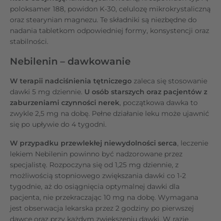
poloksamer 188, powidon K-30, celulozę mikrokrystaliczną
oraz stearynian magnezu. Te składniki są niezbędne do
nadania tabletkom odpowiedniej formy, konsystencji oraz
stabilności.
Nebilenin – dawkowanie
W terapii nadciśnienia tętniczego
zaleca się stosowanie
dawki 5 mg dziennie.
U osób starszych oraz pacjentów z
zaburzeniami czynności nerek
, początkowa dawka to
zwykle 2,5 mg na dobę. Pełne działanie leku może ujawnić
się po upływie do 4 tygodni.
W przypadku przewlekłej niewydolności serca
, leczenie
lekiem Nebilenin powinno być nadzorowane przez
specjalistę. Rozpoczyna się od 1,25 mg dziennie, z
możliwością stopniowego zwiększania dawki co 1-2
tygodnie, aż do osiągnięcia optymalnej dawki dla
pacjenta, nie przekraczając 10 mg na dobę. Wymagana
jest obserwacja lekarska przez 2 godziny po pierwszej
dawce oraz przy każdym zwiększeniu dawki. W razie