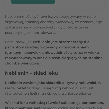
Nebilenin może być również wykorzystywany w terapii
objawowej, stabilnej choroby wieńcowej, co oznacza jego
zastosowanie w przypadkach, gdy choroba ta nie
postępuje i jest kontrolowana.
Podsumowując,
Nebilenin jest przeznaczony dla
pacjentów ze zdiagnozowanym nadciśnieniem
tętniczym, przewlekłą niewydolnością serca w wieku
zaawansowanym oraz dla osób cierpiących na stabilną
chorobę wieńcową
.
Nebilenin – skład leku
Nebilenin zawiera jako składnik aktywny nebiwolol
. W
każdej tabletce znajduje się 5 mg nebiwololu, co jest
równoważne z 5,45 mg nebiwololu chlorowodorku.
W skład leku wchodzą również substancje pomocnicze,
które obejmują
: laktozę jednowodną, krospowidon typ A,