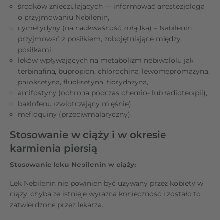
środków znieczulających — informować anestezjologa
o przyjmowaniu Nebilenin,
cymetydyny (na nadkwaśność żołądka) – Nebilenin
przyjmować z posiłkiem, zobojętniające między
posiłkami,
leków wpływających na metabolizm nebiwololu jak
terbinafina, bupropion, chlorochina, lewomepromazyna,
paroksetyna, fluoksetyna, tiorydazyna,
amifostyny (ochrona podczas chemio- lub radioterapii),
baklofenu (zwiotczający mięśnie),
mefloquiny (przeciwmalaryczny).
Stosowanie w ciąży i w okresie
karmienia piersią
Stosowanie leku Nebilenin w ciąży:
Lek Nebilenin nie powinien być używany przez kobiety w
ciąży, chyba że istnieje wyraźna konieczność i zostało to
zatwierdzone przez lekarza.