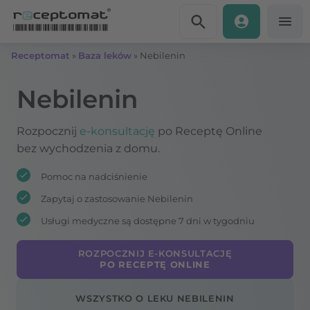
Przejdź do treści
Receptomat
»
Baza leków
»
Nebilenin
Nebilenin
Rozpocznij
e-konsultację
po Receptę Online
bez wychodzenia z domu.
Pomoc na nadciśnienie
Zapytaj o zastosowanie Nebilenin
Usługi medyczne są dostępne 7 dni w tygodniu
ROZPOCZNIJ E-KONSULTACJĘ
PO RECEPTĘ ONLINE
WSZYSTKO O LEKU NEBILENIN