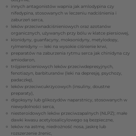
innych antagonistów wapnia jak amlodypina czy
nifedypina, stosowanych w leczeniu nadciśnienia i
zaburzeń serca,
leków przeciwnadciśnieniowych oraz azotanów
organicznych, używanych przy bólu w klatce piersiowej,
klonidyny, guanfacyny, moksonidyny, metylodopy,
rylmenidyny — leki na wysokie ciśnienie krwi,
preparatów na zaburzenia rytmu serca jak chinidyna czy
amiodaron,
trójpierścieniowych leków przeciwdepresyjnych,
fenotiazyn, barbituranów (leki na depresję, psychozy,
padaczkę),
leków przeciwcukrzycowych (insuliny, doustne
preparaty),
digoksyny lub glikozydów naparstnicy, stosowanych w
niewydolności serca,
niesteroidowych leków przeciwzapalnych (NLPZ); małe
dawki kwasu acetylosalicylowego są bezpieczne,
leków na astmę, niedrożność nosa, jaskrę lub
rozszerzenie źrenic,