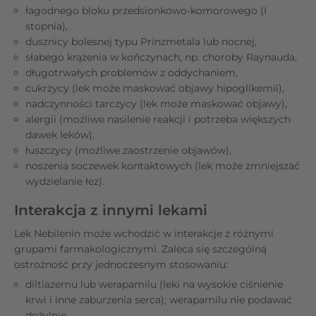
łagodnego bloku przedsionkowo-komorowego (I
stopnia),
dusznicy bolesnej typu Prinzmetala lub nocnej,
słabego krążenia w kończynach, np. choroby Raynauda,
długotrwałych problemów z oddychaniem,
cukrzycy (lek może maskować objawy hipoglikemii),
nadczynności tarczycy (lek może maskować objawy),
alergii (możliwe nasilenie reakcji i potrzeba większych
dawek leków),
łuszczycy (możliwe zaostrzenie objawów),
noszenia soczewek kontaktowych (lek może zmniejszać
wydzielanie łez).
Interakcja z innymi lekami
Lek Nebilenin może wchodzić w interakcje z różnymi
grupami farmakologicznymi. Zaleca się szczególną
ostrożność przy jednoczesnym stosowaniu:
diltiazemu lub werapamilu (leki na wysokie ciśnienie
krwi i inne zaburzenia serca); werapamilu nie podawać
dożylnie,