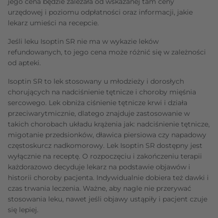
jego cena będzie zależała od wskazanej tam ceny
urzędowej i poziomu odpłatności oraz informacji, jakie
lekarz umieści na recepcie.
Jeśli leku Isoptin SR nie ma w wykazie leków
refundowanych, to jego cena może różnić się w zależności
od apteki.
Isoptin SR to lek stosowany u młodzieży i dorosłych
chorujących na nadciśnienie tętnicze i choroby mięśnia
sercowego. Lek obniża ciśnienie tętnicze krwi i działa
przeciwarytmicznie, dlatego znajduje zastosowanie w
takich chorobach układu krążenia jak: nadciśnienie tętnicze,
migotanie przedsionków, dławica piersiowa czy napadowy
częstoskurcz nadkomorowy. Lek Isoptin SR dostępny jest
wyłącznie na receptę. O rozpoczęciu i zakończeniu terapii
każdorazowo decyduje lekarz na podstawie objawów i
historii choroby pacjenta. Indywidualnie dobiera też dawki i
czas trwania leczenia. Ważne, aby nagle nie przerywać
stosowania leku, nawet jeśli objawy ustąpiły i pacjent czuje
się lepiej.