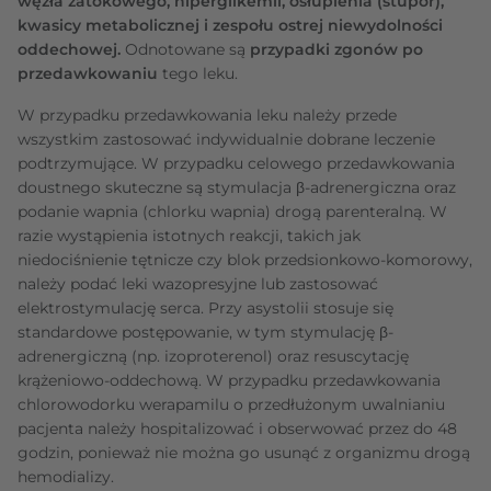
węzła zatokowego, hiperglikemii, osłupienia (stupor),
kwasicy metabolicznej i zespołu ostrej niewydolności
oddechowej.
Odnotowane są
przypadki zgonów po
przedawkowaniu
tego leku.
W przypadku przedawkowania leku należy przede
wszystkim zastosować indywidualnie dobrane leczenie
podtrzymujące. W przypadku celowego przedawkowania
doustnego skuteczne są stymulacja β-adrenergiczna oraz
podanie wapnia (chlorku wapnia) drogą parenteralną. W
razie wystąpienia istotnych reakcji, takich jak
niedociśnienie tętnicze czy blok przedsionkowo-komorowy,
należy podać leki wazopresyjne lub zastosować
elektrostymulację serca. Przy asystolii stosuje się
standardowe postępowanie, w tym stymulację β-
adrenergiczną (np. izoproterenol) oraz resuscytację
krążeniowo-oddechową. W przypadku przedawkowania
chlorowodorku werapamilu o przedłużonym uwalnianiu
pacjenta należy hospitalizować i obserwować przez do 48
godzin, ponieważ nie można go usunąć z organizmu drogą
hemodializy.