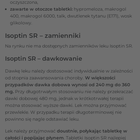
oczyszczona,
zawarte w otoczce tabletki:
hypromeloza, makrogol
400, makrogol 6000, talk, dwutlenek tytanu (E171), wosk
glikolowy.
Isoptin SR – zamienniki
Na rynku nie ma dostępnych zamienników leku Isoptin SR.
Isoptin SR – dawkowanie
Dawkę leku należy dostosować indywidualnie w zależności
od stopnia zaawansowania choroby.
W większości
przypadków dawka dobowa wynosi od 240 mg do 360
mg.
Przy długotrwałym stosowaniu nie należy przekraczać
dawki dobowej 480 mg, jednak w krótkotrwałej terapii
można stosować wyższe dawki. Lek można przyjmować
przewlekle. W przypadku terapii długoterminowej nie
powinno się nagle odstawiać leku.
Lek należy przyjmować
doustnie, połykając tabletkę w
całości i popijając płynem
. Tabletki Isoptin SR najlepiej