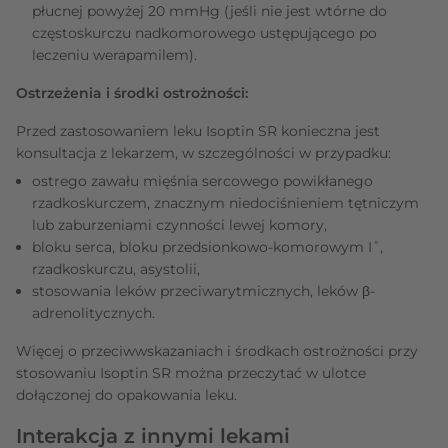
płucnej powyżej 20 mmHg (jeśli nie jest wtórne do
częstoskurczu nadkomorowego ustępującego po
leczeniu werapamilem).
Ostrzeżenia i środki ostrożności:
Przed zastosowaniem leku Isoptin SR konieczna jest
konsultacja z lekarzem, w szczególności w przypadku:
ostrego zawału mięśnia sercowego powikłanego
rzadkoskurczem, znacznym niedociśnieniem tętniczym
lub zaburzeniami czynności lewej komory,
bloku serca, bloku przedsionkowo-komorowym I˚,
rzadkoskurczu, asystolii,
stosowania leków przeciwarytmicznych, leków β-
adrenolitycznych.
Więcej o przeciwwskazaniach i środkach ostrożności przy
stosowaniu Isoptin SR można przeczytać w ulotce
dołączonej do opakowania leku.
Interakcja z innymi lekami