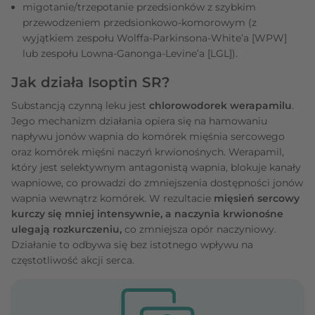
migotanie/trzepotanie przedsionków z szybkim
przewodzeniem przedsionkowo-komorowym (z
wyjątkiem zespołu Wolffa-Parkinsona-White’a [WPW]
lub zespołu Lowna-Ganonga-Levine’a [LGL]).
Jak działa Isoptin SR?
Substancją czynną leku jest
chlorowodorek werapamilu
.
Jego mechanizm działania
opiera się na hamowaniu
napływu jonów wapnia do komórek mięśnia sercowego
oraz komórek mięśni naczyń krwionośnych. Werapamil,
który jest selektywnym antagonistą wapnia, blokuje kanały
wapniowe, co prowadzi do zmniejszenia dostępności jonów
wapnia wewnątrz komórek. W rezultacie
mięsień sercowy
kurczy się mniej intensywnie, a naczynia krwionośne
ulegają rozkurczeniu,
co zmniejsza opór naczyniowy.
Działanie to odbywa się bez istotnego wpływu na
częstotliwość akcji serca.