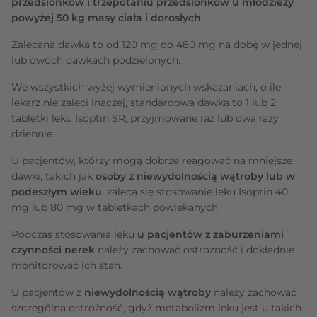
przedsionków i trzepotaniu przedsionków u młodzieży
powyżej 50 kg masy ciała i dorosłych
Zalecana dawka to od 120 mg do 480 mg na dobę w jednej
lub dwóch dawkach podzielonych.
We wszystkich wyżej wymienionych wskazaniach, o ile
lekarz nie zaleci inaczej, standardowa dawka to 1 lub 2
tabletki leku Isoptin SR, przyjmowane raz lub dwa razy
dziennie.
U pacjentów, którzy mogą dobrze reagować na mniejsze
dawki, takich jak
osoby z niewydolnością wątroby lub w
podeszłym wieku
, zaleca się stosowanie leku Isoptin 40
mg lub 80 mg w tabletkach powlekanych.
Podczas stosowania leku
u pacjentów z zaburzeniami
czynności nerek
należy zachować ostrożność i dokładnie
monitorować ich stan.
U pacjentów z
niewydolnością wątroby
należy zachować
szczególna ostrożność, gdyż metabolizm leku jest u takich