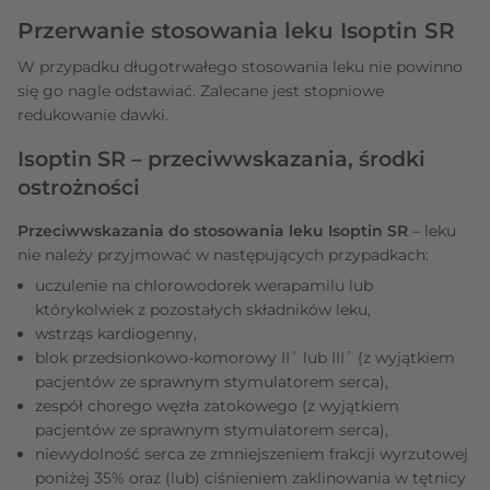
Przerwanie stosowania leku Isoptin SR
W przypadku długotrwałego stosowania leku nie powinno
się go nagle odstawiać. Zalecane jest stopniowe
redukowanie dawki.
Isoptin SR – przeciwwskazania, środki
ostrożności
Przeciwwskazania do stosowania leku Isoptin SR
– leku
nie należy przyjmować w następujących przypadkach:
uczulenie na chlorowodorek werapamilu lub
którykolwiek z pozostałych składników leku,
wstrząs kardiogenny,
blok przedsionkowo-komorowy II˚ lub III˚ (z wyjątkiem
pacjentów ze sprawnym stymulatorem serca),
zespół chorego węzła zatokowego (z wyjątkiem
pacjentów ze sprawnym stymulatorem serca),
niewydolność serca ze zmniejszeniem frakcji wyrzutowej
poniżej 35% oraz (lub) ciśnieniem zaklinowania w tętnicy