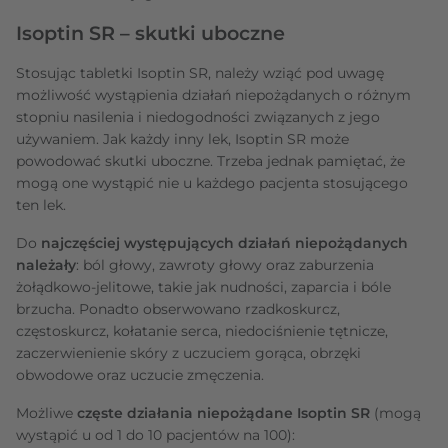
Isoptin SR – skutki uboczne
Stosując tabletki Isoptin SR, należy wziąć pod uwagę
możliwość wystąpienia działań niepożądanych o różnym
stopniu nasilenia i niedogodności związanych z jego
używaniem. Jak każdy inny lek, Isoptin SR może
powodować skutki uboczne. Trzeba jednak pamiętać, że
mogą one wystąpić nie u każdego pacjenta stosującego
ten lek.
Do
najczęściej występujących działań niepożądanych
należały
: ból głowy, zawroty głowy oraz zaburzenia
żołądkowo-jelitowe, takie jak nudności, zaparcia i bóle
brzucha. Ponadto obserwowano rzadkoskurcz,
częstoskurcz, kołatanie serca, niedociśnienie tętnicze,
zaczerwienienie skóry z uczuciem gorąca, obrzęki
obwodowe oraz uczucie zmęczenia.
Możliwe
częste działania niepożądane Isoptin SR
(mogą
wystąpić u od 1 do 10 pacjentów na 100):