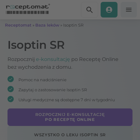
Przejdź do treści
Receptomat
»
Baza leków
»
Isoptin SR
Isoptin SR
Rozpocznij
e-konsultację
po Receptę Online
bez wychodzenia z domu.
Pomoc na nadciśnienie
Zapytaj o zastosowanie Isoptin SR
Usługi medyczne są dostępne 7 dni w tygodniu
ROZPOCZNIJ E-KONSULTACJĘ
PO RECEPTĘ ONLINE
WSZYSTKO O LEKU ISOPTIN SR