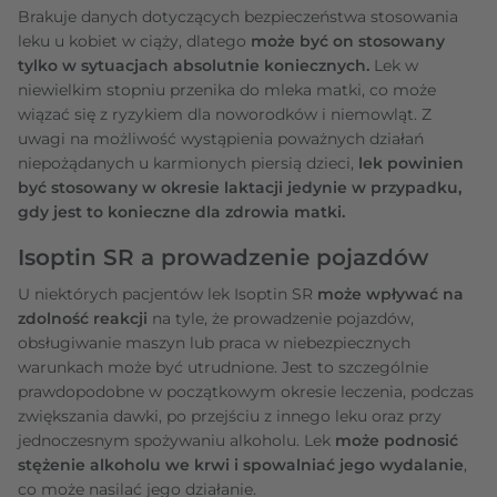
Brakuje danych dotyczących bezpieczeństwa stosowania
leku u kobiet w ciąży, dlatego
może być on stosowany
tylko w sytuacjach absolutnie koniecznych.
Lek w
niewielkim stopniu przenika do mleka matki, co może
wiązać się z ryzykiem dla noworodków i niemowląt. Z
uwagi na możliwość wystąpienia poważnych działań
niepożądanych u karmionych piersią dzieci,
lek powinien
być stosowany w okresie laktacji jedynie w przypadku,
gdy jest to konieczne dla zdrowia matki.
Isoptin SR a prowadzenie pojazdów
U niektórych pacjentów lek Isoptin SR
może wpływać na
zdolność reakcji
na tyle, że prowadzenie pojazdów,
obsługiwanie maszyn lub praca w niebezpiecznych
warunkach może być utrudnione. Jest to szczególnie
prawdopodobne w początkowym okresie leczenia, podczas
zwiększania dawki, po przejściu z innego leku oraz przy
jednoczesnym spożywaniu alkoholu. Lek
może podnosić
stężenie alkoholu we krwi i spowalniać jego wydalanie
,
co może nasilać jego działanie.