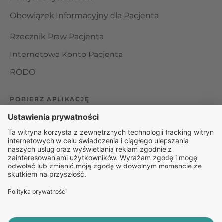
Obowiązek Informacyjny dla Pacjenta
Rzecznik Praw Pacjenta
Internetowe Konto Pacjenta
RODO
POBIERZ APLIKACJĘ
Organizator udzielania świadczeń telemedycznych jest
podmiotem leczniczym w rozumieniu ustawy z dnia 15
kwietnia 2011 roku o działalności leczniczej, wpisanym do
rejestru podmiotów wykonujących działalność leczniczą pod
numerem: 000000229172.
© 2025 Rapiomed Group Sp. z o.o.
Baza Leków
Baza