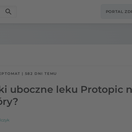
PORTAL Z
EPTOMAT
|
582 DNI TEMU
tki uboczne leku Protopic
óry?
lczyk