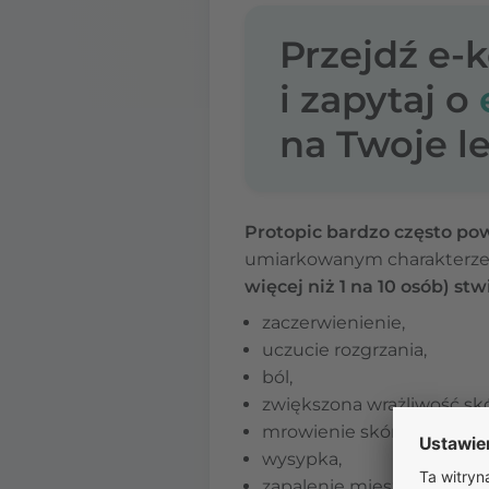
Przejdź e-
i zapytaj o
na Twoje le
Protopic bardzo często po
umiarkowanym charakterze, 
więcej niż 1 na 10 osób) s
zaczerwienienie,
uczucie rozgrzania,
ból,
zwiększona wrażliwość skór
mrowienie skóry,
wysypka,
zapalenie mieszków włos