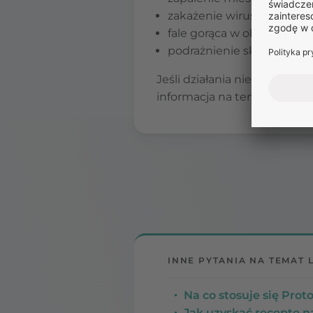
zakażenie wirusem Herpe
fale gorąca w obrębie twar
podrażnienie skóry po spo
Jeśli działania niepożądane 
informacja na temat działań
INNE PYTANIA NA TEMAT 
Na co stosuje się Proto
Jak uzyskać receptę n