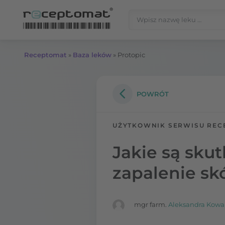
Przejdź do treści
Szukaj:
Receptomat
»
Baza leków
»
Protopic
POWRÓT
UŻYTKOWNIK SERWISU REC
Jakie są sku
zapalenie sk
mgr farm.
Aleksandra Kowa