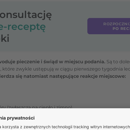
konsultację
e-receptę
ROZPOCZNI
PO REC
ki
woduje pieczenie i świąd w miejscu podania.
Są to dole
które zwykle ustępują w ciągu pierwszego tygodnia lec
twierdza się natomiast następujące reakcje miejscowe:
y (zwłaszcza na ciepło i zimno),
owych,