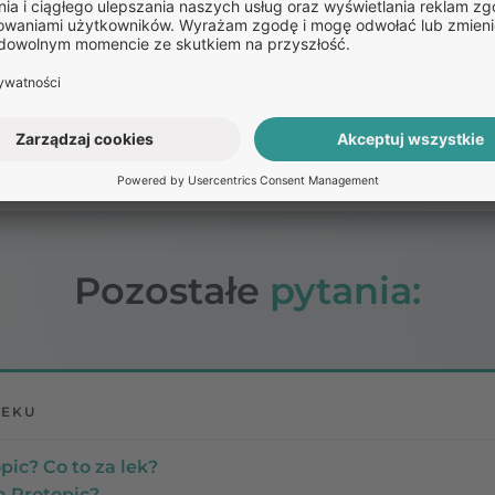
s,
zy,
życiu alkoholu.
są nasilone lub utrzymują się długo, należy skonsultować
 niepożądanych znajduje się w ulotce.
Pozostałe
pytania:
LEKU
pic? Co to za lek?
a Protopic?