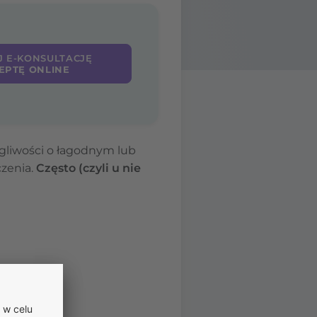
J E-KONSULTACJĘ
EPTĘ ONLINE
gliwości o łagodnym lub
zenia.
Często (czyli u nie